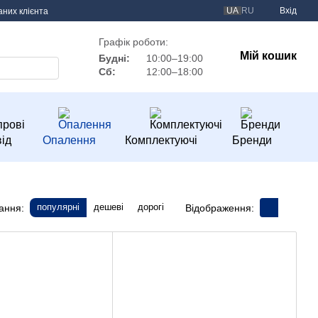
UA
RU
Вхід
аних клієнта
Графік роботи:
Мій кошик
Будні:
10:00–19:00
Сб:
12:00–18:00
ід
Опалення
Комплектуючі
Бренди
популярні
дешеві
дорогі
ання:
Відображення: