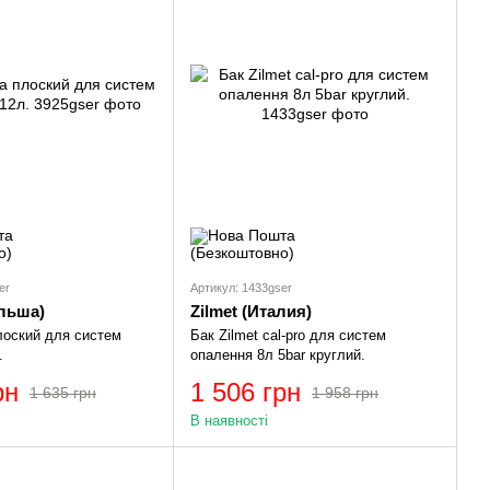
er
Артикул: 1433gser
льша)
Zilmet (Италия)
лоский для систем
Бак Zilmet cal-pro для систем
.
опалення 8л 5bar круглий.
рн
1 506 грн
1 635 грн
1 958 грн
В наявності