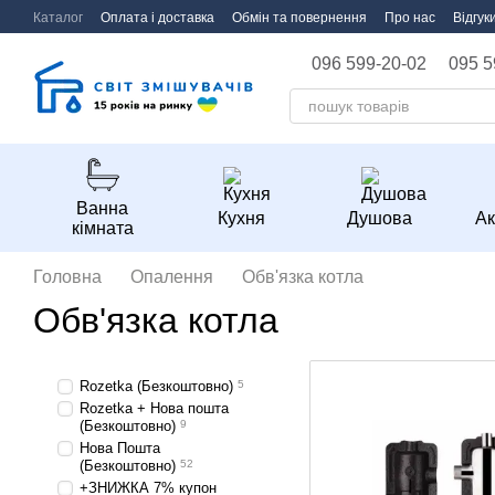
Перейти до основного контенту
Каталог
Оплата і доставка
Обмін та повернення
Про нас
Відгук
096 599-20-02
095 5
Ванна
Кухня
Душова
Ак
кімната
Головна
Опалення
Обв'язка котла
Обв'язка котла
Rozetka (Безкоштовно)
5
Rozetka + Нова пошта
(Безкоштовно)
9
Нова Пошта
(Безкоштовно)
52
+ЗНИЖКА 7% купон