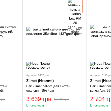
Артикул: 1437gser
Артикул: 6112gs
Zilmet (Италия)
Zilmet (Ита
истем
Бак Zilmet cal-pro для систем
Бак Zilmet o
ий.
опалення 35л 4bar
котли Арт. 537
прямокутний
3 639 грн
2 704 г
грн
4 731 грн
В наявності
В наявності