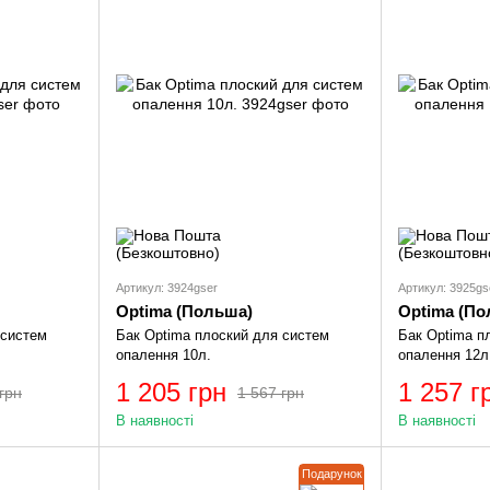
Артикул: 3924gser
Артикул: 3925gs
Optima (Польша)
Optima (По
 систем
Бак Optima плоский для систем
Бак Optima п
опалення 10л.
опалення 12л
1 205 грн
1 257 г
грн
1 567 грн
В наявності
В наявності
Подарунок