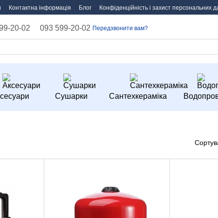
и
Контактна інформація
Блог
Конфіденційність і захист персональних д
99-20-02
093 599-20-02
Передзвонити вам?
сесуари
Сушарки
Сантехкераміка
Водопров
Сортув