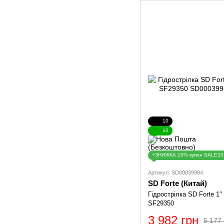
10
10
+ЗНИЖКА 10% купон SALE10
Артикул: SD00039984
SD Forte (Китай)
Гідрострілка SD Forte 1"
SF29350
3 982 грн
5 177 