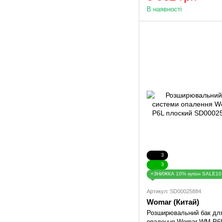
В наявності
3
3
+ЗНИЖКА 10% купон SALE10
Артикул: SD00025884
Womar (Китай)
Розширювальний бак дл
опалення Womar WM-P6L