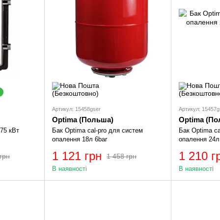
Артикул: 15458gser
Артикул: 15457g
Optima (Польша)
Optima (По
 75 кВт
Бак Optima cal-pro для систем
Бак Optima ca
опалення 18л 6bar
опалення 24л
1 121 грн
1 210 г
грн
1 458 грн
В наявності
В наявності