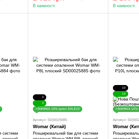
В наявності
В наявності
10
10
3
3
+ЗНИЖКА 10% купон SALE10
+ЗНИЖКА 10% 
Артикул: SD00025885
Артикул: SD000
Womar (Китай)
Womar (Кит
я системи
Розширювальний бак для системи
Розширювальн
 плоский
опалення Womar WM-P8L плоский
опалення Wo