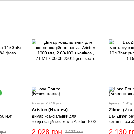
Артикул: 23018gser
Артикул: 1519gs
Ariston (Италия)
Zilmet (Ита
 50 кВт
Димар коаксіальний для
Бак Zilmet o
конденсаційного котла Ariston 1000
котли плоский
мм, ? 60/100 з коліном, 71.MT7.00.08
рифлений ( 1
2 028 грн
2 130 г
грн
2 637 грн