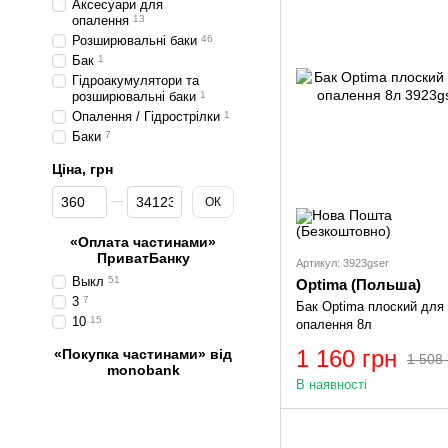
Аксесуари для
опалення
13
Розширювальні баки
46
Бак
1
Гідроакумулятори та
розширювальні баки
1
Опалення / Гідрострілки
1
Баки
7
Ціна, грн
Від Ціна, грн
До Ціна, грн
ОК
«Оплата частинами»
ПриватБанку
Артикул: 3923gser
Выкл
51
Optima (Польша)
3
7
Бак Optima плоский для
10
15
опалення 8л
1 160 грн
«Покупка частинами» від
1 508 
monobank
В наявності