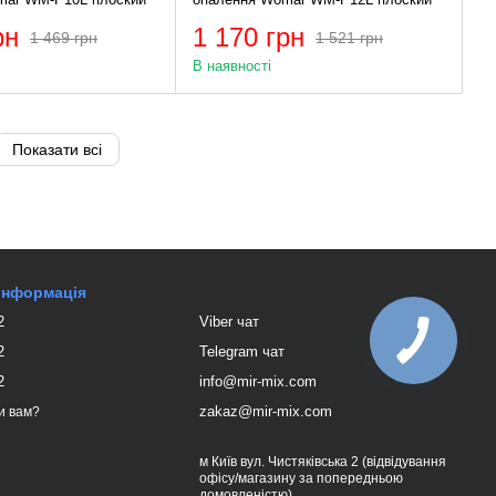
рн
1 170 грн
1 469 грн
1 521 грн
В наявності
Показати всі
 інформація
2
Viber чат
2
Telegram чат
2
info@mir-mix.com
zakaz@mir-mix.com
и вам?
м Київ вул. Чистяківська 2 (відвідування
офісу/магазину за попередньою
домовленістю)