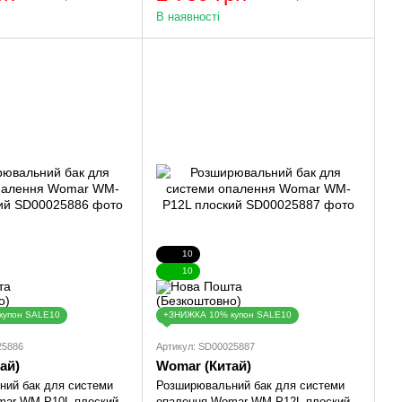
В наявності
10
10
купон SALE10
+ЗНИЖКА 10% купон SALE10
25886
Артикул: SD00025887
ай)
Womar (Китай)
ий бак для системи
Розширювальний бак для системи
mar WM-P10L плоский
опалення Womar WM-P12L плоский