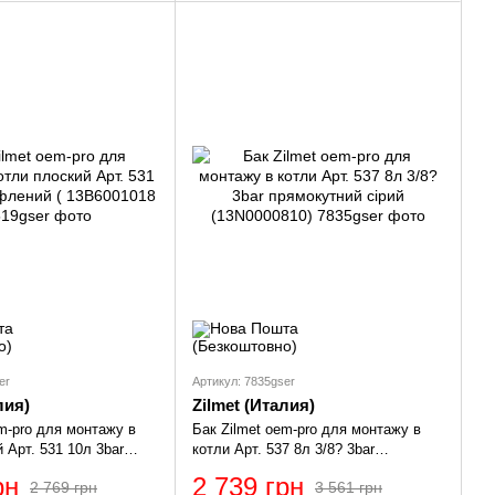
er
Артикул: 7835gser
лия)
Zilmet (Италия)
em-pro для монтажу в
Бак Zilmet oem-pro для монтажу в
 Арт. 531 10л 3bar
котли Арт. 537 8л 3/8? 3bar
3B6001018 )
прямокутний сірий (13N0000810)
рн
2 739 грн
2 769 грн
3 561 грн