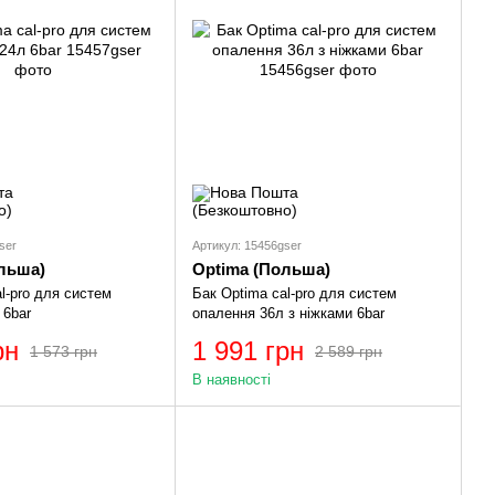
ser
Артикул: 15456gser
льша)
Optima (Польша)
l-pro для систем
Бак Optima cal-pro для систем
 6bar
опалення 36л з ніжками 6bar
рн
1 991 грн
1 573 грн
2 589 грн
В наявності