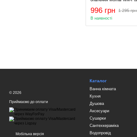
996 грн
1 295 грн
В наявності
Каталог
Ванна кімната
© 2026
Кухня
Приймаємо до оплати
Душова
Аксесуари
Сушарки
Сантехкераміка
Водопровід
Мобільна версія