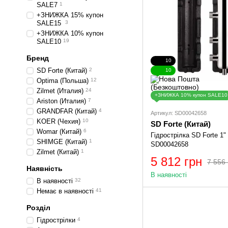
SALE7
1
+ЗНИЖКА 15% купон
SALE15
3
+ЗНИЖКА 10% купон
SALE10
19
Бренд
10
SD Forte (Китай)
2
10
Optima (Польша)
12
Zilmet (Италия)
24
+ЗНИЖКА 10% купон SALE10
Ariston (Италия)
7
GRANDFAR (Китай)
4
Артикул: SD00042658
KOER (Чехия)
10
SD Forte (Китай)
Womar (Китай)
6
Гідрострілка SD Forte 1"
SHIMGE (Китай)
1
SD00042658
Zilmet (Китай)
1
5 812 грн
7 556 
Наявність
В наявності
В наявності
32
Немає в наявності
41
Розділ
Гідрострілки
4