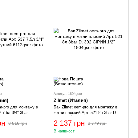
er
Артикул: 1804gser
лия)
Zilmet (Италия)
em-pro для монтажу в
Бак Zilmet oem-pro для монтажу в
 7.5л 3/4" 3bar
котли плоский Арт. 521 8л 3bar D.
392 СІРИЙ 1/2"
рн
2 137 грн
3 516 грн
2 779 грн
В наявності