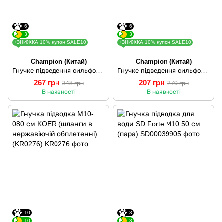
6
6
3
3
+ЗНИЖКА 10% купон SALE10
+ЗНИЖКА 10% купон SALE10
Champion (Китай)
Champion (Китай)
Гнучке підведення сильфонне M-10 100 см (гофровані шланги) CHAMPION (CH0171)
Гнучке підведення сильфонне M-10 050 см (гофровані шланги) CHAMPION (CH0172)
267 грн
207 грн
348 грн
270 грн
В наявності
В наявності
10
3
10
3