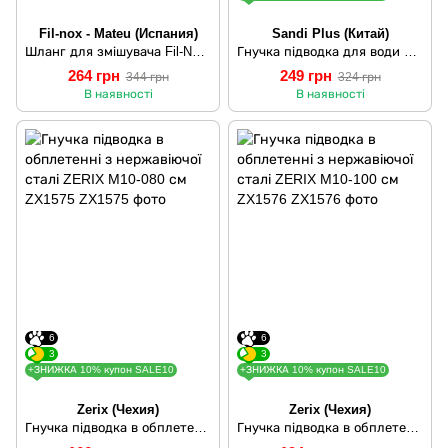
Fil-nox - Mateu (Испания)
Sandi Plus (Китай)
Шланг для змішувача Fil-Nox 1,0м Іспанія 1 шт
Гнучка підводка для води SD Forte М10 40 см (пара)
264 грн
249 грн
344 грн
324 грн
В наявності
В наявності
6
6
3
3
+ЗНИЖКА 10% купон SALE10
+ЗНИЖКА 10% купон SALE10
Zerix (Чехия)
Zerix (Чехия)
Гнучка підводка в обплетенні з нержавіючої сталі ZERIX M10-080 см ZX1575
Гнучка підводка в обплетенні з нержавіючої сталі ZERIX M10-100 см ZX1576