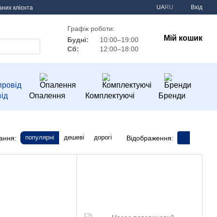
UA
RU
Вхід
аних клієнта
Графік роботи:
Мій кошик
Будні:
10:00–19:00
Сб:
12:00–18:00
ід
Опалення
Комплектуючі
Бренди
популярні
дешеві
дорогі
ання:
Відображення: