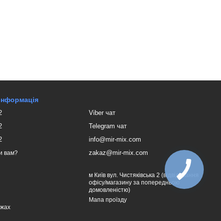
 інформація
2
Viber чат
2
Telegram чат
2
info@mir-mix.com
zakaz@mir-mix.com
и вам?
м Київ вул. Чистяківська 2 (відвідування
офісу/магазину за попередньою
домовленістю)
Мапа проїзду
ежах