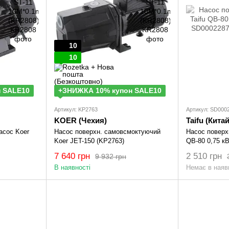
10
10
 SALE10
+ЗНИЖКА 10% купон SALE10
Артикул: KP2763
Артикул: SD000
KOER (Чехия)
Taifu (Китай
асос Koer
Насос поверхн. самовсмоктуючий
Насос поверх
Koer JET-150 (KP2763)
QB-80 0,75 к
SD00022874
7 640 грн
2 510 грн
9 932 грн
В наявності
Немає в наяв