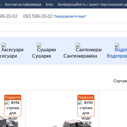
и
Контактна інформація
Блог
Конфіденційність і захист персональних д
99-20-02
093 599-20-02
Передзвонити вам?
сесуари
Сушарки
Сантехкераміка
Водопров
Сортув
Подарунок
Подарунок