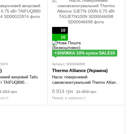
10
10
+ЗНИЖКА 10% купон SALE10
22874
Артикул: SD00046698
)
Thermo Alliance (Украина)
невий вихровий Taifu
Насос поверхневий
Вт TAIFUQB80
самовсмоктувальний Thermo Alliance
SJETN-100N 0,75 кВт TASJETN100N
8 814 грн
3 263 грн
11 459 грн
SD00046698
ності
Немає в наявності