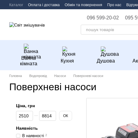
Перейти до основного контенту
Каталог
Оплата і доставка
Обмін та повернення
Про нас
Відгук
096 599-20-02
095 5
Ванна
Кухня
Душова
Ак
кімната
Головна
Водопровід
Насоси
Поверхневі насоси
Поверхневі насоси
Ціна, грн
Від Ціна, грн
До Ціна, грн
ОК
Наявність
В наявності
2