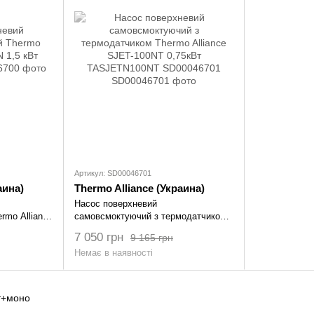
Артикул: SD00046701
аина)
Thermo Alliance (Украина)
Насос поверхневий
rmo Alliance
самовсмоктуючий з термодатчиком
00046700
Thermo Alliance SJET-100NT 0,75кВт
7 050 грн
9 165 грн
TASJETN100NT SD00046701
Немає в наявності