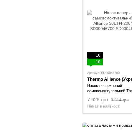
10
10
Артикул: SD00046700
Thermo Alliance (Укр
Насос поверхневий
самовсмоктувальний The
SJETN-200N 1,5 кВт SD
7 626 грн
9 914 грн
Немає в наявності