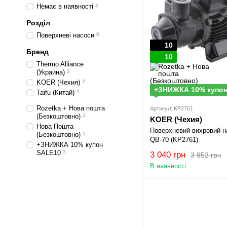
Немає в наявності
4
Розділ
Поверхневі насоси
6
10
Бренд
10
Thermo Alliance
(Украина)
3
KOER (Чехия)
2
+ЗНИЖКА 10% купон
Taifu (Китай)
1
Rozetka + Нова пошта
Артикул: KP2761
(Безкоштовно)
2
KOER (Чехия)
Нова Пошта
Поверхневий вихровий н
(Безкоштовно)
1
QB-70 (KP2761)
+ЗНИЖКА 10% купон
SALE10
3
3 040 грн
3 952 грн
В наявності