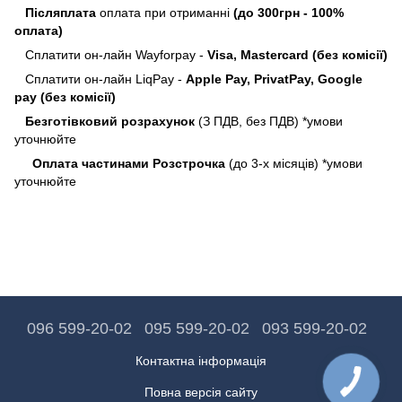
Післяплата
оплата при отриманні
(до 300грн - 100%
оплата)
Сплатити он-лайн Wayforpay -
Visa, Mastercard (без комісії)
Сплатити он-лайн LiqPay -
Apple Pay, PrivatPay, Google
pay (без комісії)
Безготівковий розрахунок
(З ПДВ, без ПДВ) *умови
уточнюйте
Оплата частинами Розстрочка
(до 3-х місяців) *умови
уточнюйте
096 599-20-02
095 599-20-02
093 599-20-02
Контактна інформація
Повна версія сайту