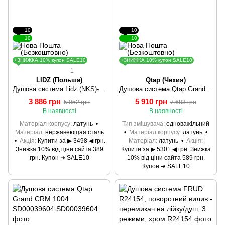
10
10
10
10
+ЗНИЖКА 10% купон SALE10
+ЗНИЖКА 10% купон SALE10
1
LIDZ (Польша)
Qtap (Чехия)
Душова система Lidz (NKS)-10 30 006 15
Душова система Qtap Grand BCR 1004 SD00039609
3 886 грн
5 910 грн
5 052 грн
7 683 грн
В наявності
В наявності
Матеріал корпусу
латунь
Тип змішувача
одноважільний
Матеріал
нержавеющая сталь
Матеріал корпусу
латунь
Акція
Купити за ▶ 3498 ◀ грн.
Матеріал
латунь
Акція
Знижка 10% від ціни сайта 389
Купити за ▶ 5301 ◀ грн. Знижка
грн. Купон ➜ SALE10
10% від ціни сайта 589 грн.
Купон ➜ SALE10