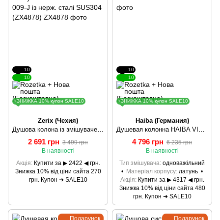
10
10
10
10
+ЗНИЖКА 10% купон SALE10
+ЗНИЖКА 10% купон SALE10
Zerix (Чехия)
Haiba (Германия)
Душова колона із змішувачем ZERIX LUX-009-J із нерж. сталі SUS304 (ZX4878)
Душевая колонна HAIBA VITO 003-J HB0823
2 691 грн
4 796 грн
3 499 грн
6 235 грн
В наявності
В наявності
Акція
Купити за ▶ 2422 ◀ грн.
Тип змішувача
одноважільний
Знижка 10% від ціни сайта 270
Матеріал корпусу
латунь
грн. Купон ➜ SALE10
Акція
Купити за ▶ 4317 ◀ грн.
Знижка 10% від ціни сайта 480
грн. Купон ➜ SALE10
Подарунок
Подарунок