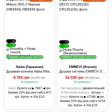
10
10
10
10
+ЗНИЖКА 10% купон SALE10
+ЗНИЖКА 10% купон SALE10
Haiba (Германия)
EMMEVI (Италия)
Душевая колонна Haiba Milano 003-J Черная (HB3934)
Душова система EMMEVI DECO CR1261181
8 763 грн
52 539 грн
11 392 грн
68 301 грн
В наявності
В наявності
Акція
Купити за ▶ 7887 ◀ грн.
Тип змішувача
двовентильний
Знижка 10% від ціни сайта 877
Матеріал корпусу
латунь
грн. Купон ➜ SALE10
Акція
Купити за ▶ 47286 ◀ грн.
Знижка 10% від ціни сайта 5254
грн. Купон ➜ SALE10