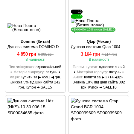
10
10
+ЗНИЖКА 10% купон SALE10
Domino (Китай)
Qtap (Чехия)
Душова система DOMINO DMS-0025
Душова система Qtap 1004 CRM 17631Qtap (Чехія)
4 850 грн
3 164 грн
6 305 грн
4 114 грн
В наявності
В наявності
Тип змішувача
одноважільний
Тип змішувача
одноважільний
Матеріал корпусу
латунь
Матеріал корпусу
латунь
Акція
Купити за ▶ 4591 ◀ грн.
Акція
Купити за ▶ 2714 ◀ грн.
Знижка 5% від ціни сайта 242
Знижка 10% від ціни сайта 302
грн. Купон ➜ SALE5
грн. Купон ➜ SALE10