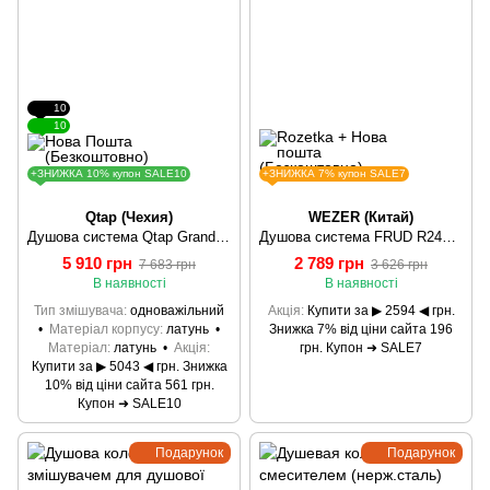
10
10
+ЗНИЖКА 10% купон SALE10
+ЗНИЖКА 7% купон SALE7
Qtap (Чехия)
WEZER (Китай)
Душова система Qtap Grand CRM 1004 SD00039604
Душова система FRUD R24154, поворотний вилив - перемикач на лійку/душ, 3 режими, хром
5 910 грн
2 789 грн
7 683 грн
3 626 грн
В наявності
В наявності
Тип змішувача
одноважільний
Акція
Купити за ▶ 2594 ◀ грн.
Матеріал корпусу
латунь
Знижка 7% від ціни сайта 196
Матеріал
латунь
Акція
грн. Купон ➜ SALE7
Купити за ▶ 5043 ◀ грн. Знижка
10% від ціни сайта 561 грн.
Купон ➜ SALE10
Подарунок
Подарунок