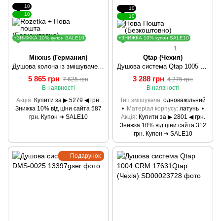
10
10
10
10
+ЗНИЖКА 10% купон SALE10
+ЗНИЖКА 10% купон SALE10
1
Mixxus (Германия)
Qtap (Чехия)
Душова колона із змішувачем MIXXUS AMAX-009-J (MI5983)
Душова система Qtap 1005 CRM 25157Qtap (Чехія)
5 865 грн
3 288 грн
7 625 грн
4 275 грн
В наявності
В наявності
Акція
Купити за ▶ 5279 ◀ грн.
Тип змішувача
одноважільний
Знижка 10% від ціни сайта 587
Матеріал корпусу
латунь
грн. Купон ➜ SALE10
Акція
Купити за ▶ 2801 ◀ грн.
Знижка 10% від ціни сайта 312
грн. Купон ➜ SALE10
Подарунок