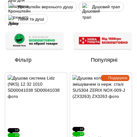
Кронштейн верхнього душу
Душовий трап
Лійки та душі
Фільтр
Популярні
Подарунок
10
10
10
10