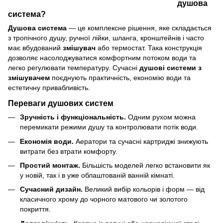
душова
система?
Душова система
— це комплексне рішення, яке складається
з тропічного душу, ручної лійки, шланга, кронштейнів і часто
має вбудований
змішувач
або термостат. Така конструкція
дозволяє насолоджуватися комфортним потоком води та
легко регулювати температуру. Сучасні
душові системи з
змішувачем
поєднують практичність, економію води та
естетичну привабливість.
Переваги душових систем
Зручність і функціональність.
Одним рухом можна
перемикати режими душу та контролювати потік води.
Економія води.
Аератори та сучасні картриджі знижують
витрати без втрати комфорту.
Простий монтаж.
Більшість моделей легко встановити як
у новій, так і в уже облаштованій ванній кімнаті.
Сучасний дизайн.
Великий вибір кольорів і форм — від
класичного хрому до чорного матового чи золотого
покриття.