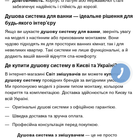
Довговічність.
Корпус із латуні або нержавіючої сталі
забезпечує надійність і стійкість до корозії.
Душова система для ванни — ідеальне рішення для
будь-якого інтер’єру
Якщо ви шукаєте
душову систему для ванни
, зверніть увагу
на моделі з настінним або прихованим монтажем. Вони
чудово підходять як для просторих ванних кімнат, так і для
невеликих квартир. Такі системи не лише функціональні, а й
додають вашій ванній відчуття спа-комфорту.
Де купити душову систему в Києві та Україні?
В інтернет-магазині
Світ змішувачів
ви можете
купити
душову систему
провідних брендів за вигідними умовами.
Ми пропонуємо моделі з різним типом монтажу, кольором
покриття та комплектацією. Доставка здійснюється по Києву та
всій Україні.
Оригінальні душові системи з офіційною гарантією.
Швидка доставка та зручна оплата.
Професійна консультація перед покупкою.
Душова система з змішувачем
— це не просто