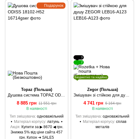
Подарунок
3
2
Бюджетно та надійно
Topaz (Польша)
Zegor (Польша)
Душова система TOPAZ ODISS 18102-H52
Змішувач зі стійкою для душу ZEGOR LEB16-A123
8 885 грн
4 741 грн
11 551 грн
6 164 грн
В наявності
В наявності
Тип змішувача
одноважільний
Тип змішувача
одноважільний
Матеріал корпусу
латунь
Матеріал корпусу
сплав
Акція
Купити за ▶ 8670 ◀ грн.
металів
Знижка 5% від ціни сайта 457
грн. Купон ➜ SALE5