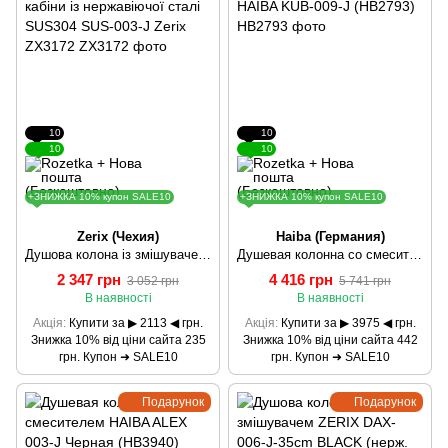
10
10
10
10
+ЗНИЖКА 10% купон SALE10
+ЗНИЖКА 10% купон SALE10
Zerix (Чехия)
Haiba (Германия)
Душова колона із змішувачем для душової кабіни із нержавіючої сталі SUS304 SUS-003-J Zerix ZX3172
Душевая колонна со смесителем (нерж.сталь) HAIBA KUB-009-J (HB2793)
2 347 грн
4 416 грн
3 052 грн
5 741 грн
В наявності
В наявності
Акція
Купити за ▶ 2113 ◀ грн.
Акція
Купити за ▶ 3975 ◀ грн.
Знижка 10% від ціни сайта 235
Знижка 10% від ціни сайта 442
грн. Купон ➜ SALE10
грн. Купон ➜ SALE10
Подарунок
Подарунок