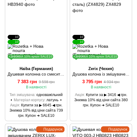
10
10
10
10
+ЗНИЖКА 10% купон SALE10
+ЗНИЖКА 10% купон SALE10
Haiba (Германия)
Zerix (Чехия)
Душевая колонна со смесителем HAIBA ALEX 003-J Черная (HB3940)
Душова колона із змішувачем ZERIX DAX-006-J-35cm BLACK (нерж. сталь) (ZX4829)
7 383 грн
3 795 грн
9 598 грн
4 934 грн
В наявності
В наявності
Тип змішувача
одноважільний
Акція
Купити за ▶ 3416 ◀ грн.
Матеріал корпусу
латунь
Знижка 10% від ціни сайта 380
Акція
Купити за ▶ 6645 ◀ грн.
грн. Купон ➜ SALE10
Знижка 10% від ціни сайта 739
грн. Купон ➜ SALE10
Подарунок
Подарунок