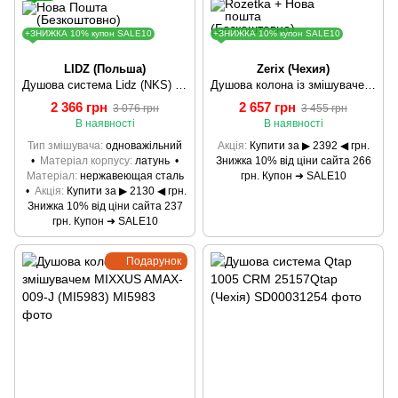
+ЗНИЖКА 10% купон SALE10
+ЗНИЖКА 10% купон SALE10
LIDZ (Польша)
Zerix (Чехия)
Душова система Lidz (NKS) 12 32 1010 SD00041038
Душова колона із змішувачем із нерж. сталі SUS304 ZERIX NOX-009-J (ZX3263)
2 366 грн
2 657 грн
3 076 грн
3 455 грн
В наявності
В наявності
Тип змішувача
одноважільний
Акція
Купити за ▶ 2392 ◀ грн.
Матеріал корпусу
латунь
Знижка 10% від ціни сайта 266
Матеріал
нержавеющая сталь
грн. Купон ➜ SALE10
Акція
Купити за ▶ 2130 ◀ грн.
Знижка 10% від ціни сайта 237
грн. Купон ➜ SALE10
Подарунок