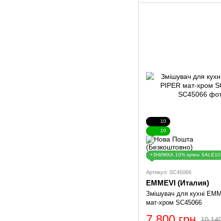
10
10
+ЗНИЖКА 10% купон SALE10
Артикул: SC45066
EMMEVI (Италия)
Змішувач для кухні EM
мат-хром SC45066
7 800 грн
10 14