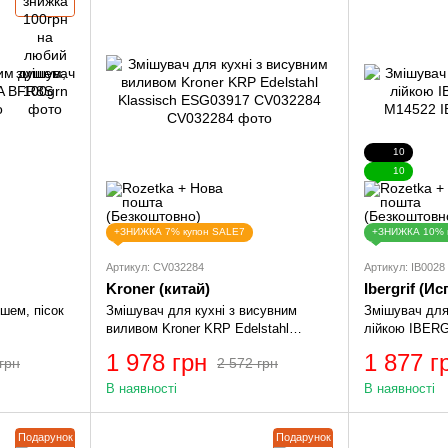
10
10
+ЗНИЖКА 7% купон SALE7
+ЗНИЖКА 10% 
Артикул: CV032284
Артикул: IB0028
Kroner (китай)
Ibergrif (И
шем, пісок
Змішувач для кухні з висувним
Змішувач для
виливом Kroner KRP Edelstahl
лійкою IBER
Klassisch ESG03917 CV032284
IB0028
1 978 грн
1 877 г
грн
2 572 грн
В наявності
В наявності
Подарунок
Подарунок