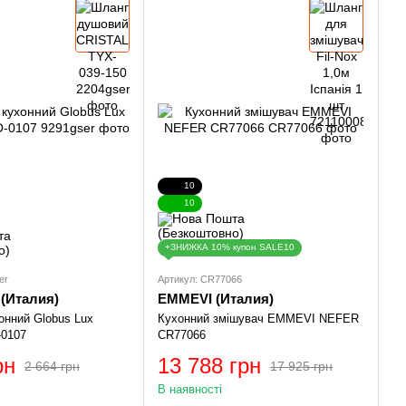
10
10
+ЗНИЖКА 10% купон SALE10
er
Артикул: CR77066
 (Италия)
EMMEVI (Италия)
онний Globus Lux
Кухонний змішувач EMMEVI NEFER
0107
CR77066
рн
13 788 грн
2 664 грн
17 925 грн
В наявності