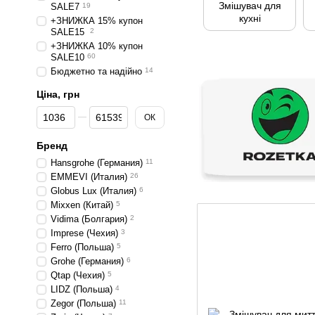
Змішувач для
SALE7
19
кухні
+ЗНИЖКА 15% купон
SALE15
2
+ЗНИЖКА 10% купон
SALE10
60
Бюджетно та надійно
14
Ціна, грн
Від Ціна, грн
До Ціна, грн
ОК
Бренд
Hansgrohe (Германия)
11
EMMEVI (Италия)
26
Globus Lux (Италия)
6
Mixxen (Китай)
5
Vidima (Болгария)
2
Imprese (Чехия)
3
Ferro (Польша)
5
Grohe (Германия)
6
Qtap (Чехия)
5
LIDZ (Польша)
4
Zegor (Польша)
11