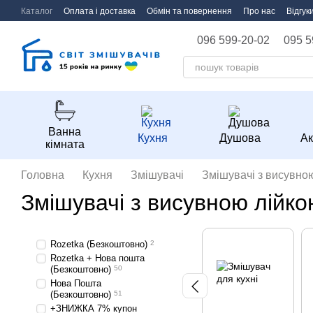
Перейти до основного контенту
Каталог
Оплата і доставка
Обмін та повернення
Про нас
Відгук
096 599-20-02
095 5
Ванна
Кухня
Душова
Ак
кімната
Головна
Кухня
Змішувачі
Змішувачі з висувно
Змішувачі з висувною лійко
Rozetka (Безкоштовно)
2
Rozetka + Нова пошта
(Безкоштовно)
50
Нова Пошта
(Безкоштовно)
51
+ЗНИЖКА 7% купон