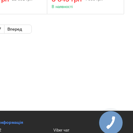
В наявності
7
Вперед
 інформація
2
Viber чат