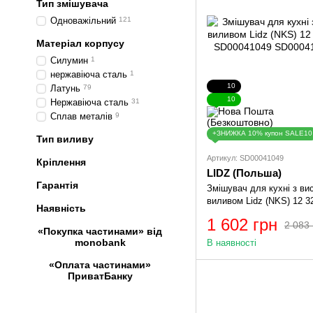
Тип змішувача
Одноважільний
121
Матеріал корпусу
Силумин
1
нержавіюча сталь
1
10
Латунь
79
10
Нержавіюча сталь
31
Сплав металів
9
+ЗНИЖКА 10% купон SALE10
Тип виливу
Артикул: SD00041049
Кріплення
LIDZ (Польша)
Гарантія
Змішувач для кухні з ви
виливом Lidz (NKS) 12 3
Наявність
SD00041049
1 602 грн
2 083 
«Покупка частинами» від
monobank
В наявності
«Оплата частинами»
ПриватБанку