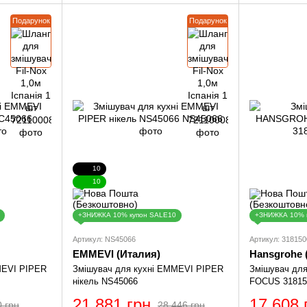
Подарунок
Подарунок
10
10
+ЗНИЖКА 10% купон SALE10
+ЗНИЖКА 10% 
Артикул: NS45066
Артикул: 318150
EMMEVI (Италия)
Hansgrohe 
MEVI PIPER
Змішувач для кухні EMMEVI PIPER
Змішувач дл
нікель NS45066
FOCUS 31815
21 881 грн
17 608 
0 грн
28 446 грн