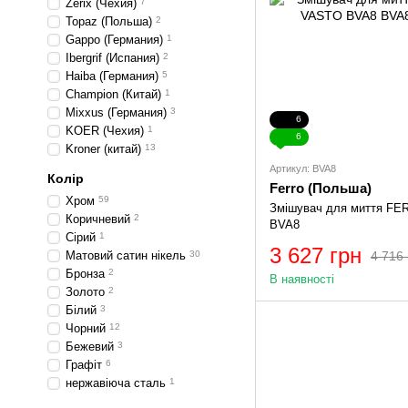
Zerix (Чехия)
7
Topaz (Польша)
2
Gappo (Германия)
1
Ibergrif (Испания)
2
Haiba (Германия)
5
Champion (Китай)
1
Mixxus (Германия)
3
6
KOER (Чехия)
1
6
Kroner (китай)
13
Артикул: BVA8
Колір
Ferro (Польша)
Хром
59
Змішувач для миття F
Коричневий
2
BVA8
Сірий
1
3 627 грн
4 716 
Матовий сатин нікель
30
Бронза
2
В наявності
Золото
2
Білий
3
Чорний
12
Бежевий
3
Графіт
6
нержавіюча сталь
1