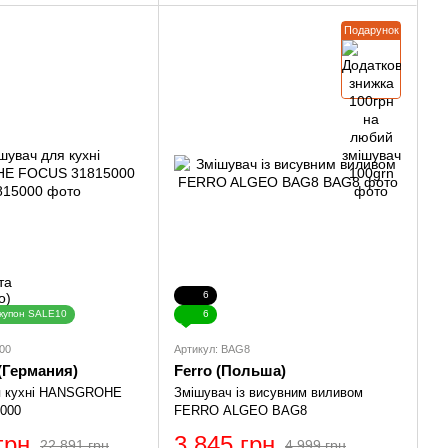
Подарунок
6
купон SALE10
6
00
Артикул: BAG8
(Германия)
Ferro (Польша)
я кухні HANSGROHE
Змішувач із висувним виливом
000
FERRO ALGEO BAG8
грн
3 845 грн
22 891 грн
4 999 грн