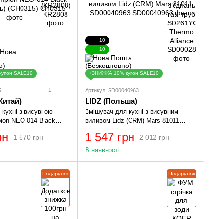
10
10
купон SALE10
+ЗНИЖКА 10% купон SALE10
1
5
Артикул: SD00040963
Китай)
LIDZ (Польша)
 кухні з висувною
Змішувач для кухні з висувним
ion NEO-014 Black
виливом Lidz (CRM) Mars 81011
 (CH0315)
SD00040963
рн
1 547 грн
1 570 грн
2 012 грн
В наявності
Подарунок
Подарунок