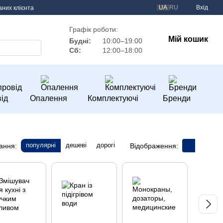
UA
RU
Вхід
аних клієнта
Графік роботи:
Мій кошик
Будні:
10:00–19:00
Сб:
12:00–18:00
ід
Опалення
Комплектуючі
Бренди
популярні
дешеві
дорогі
ання:
Відображення: