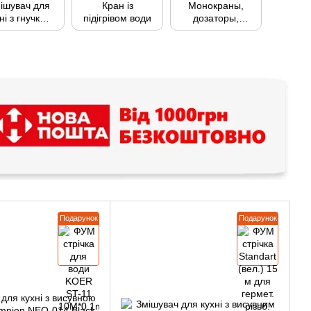
ішувач для
Кран із
Монокраны,
ні з гнучким
підігрівом води
дозаторы,
виливом
медицинские
Подарунок
Подарунок