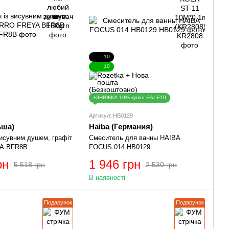
10
10
+ЗНИЖКА 10% купон SALE10
Артикул: HB0129
ьша)
Haiba (Германия)
висувним душем, графіт
Смеситель для ванны HAIBA
A BFR8B
FOCUS 014 HB0129
рн
1 946 грн
5 518 грн
2 530 грн
В наявності
Подарунок
Подарунок