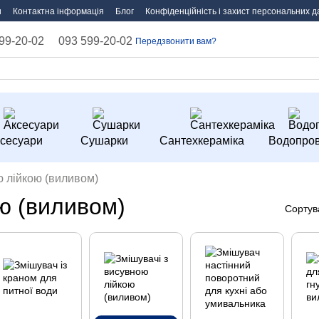
и
Контактна інформація
Блог
Конфіденційність і захист персональних д
99-20-02
093 599-20-02
Передзвонити вам?
сесуари
Сушарки
Сантехкераміка
Водопров
ю лійкою (виливом)
ю (виливом)
Сортув