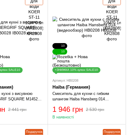
10
10
купон SALE10
+ЗНИЖКА 10% купон SALE10
Артикул: HB0208
спания)
Haiba (Германия)
 кухні з висувною
Смеситель для кухни с гибким
GRIF SQUARE M14522
шлангом Haiba Hansberg 014
(видеообзор) HB0208
рн
1 946 грн
2 441 грн
2 530 грн
В наявності
Подарунок
Подарунок