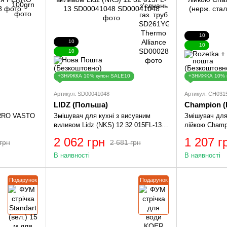
10
10
10
10
+ЗНИЖКА 10% купон SALE10
+ЗНИЖКА 10% 
Артикул: SD00041048
Артикул: CH031
LIDZ (Польша)
Champion (
ERRO VASTO
Змішувач для кухні з висувним
Змішувач для
виливом Lidz (NKS) 12 32 015FL-13
лійкою Champ
SD00041048
(нерж. сталь)
2 062 грн
1 207 г
грн
2 681 грн
В наявності
В наявності
Подарунок
Подарунок