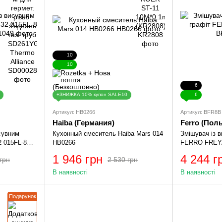
10
10
6
+ЗНИЖКА 10% купон SALE10
6
Артикул: HB0266
Артикул: BFR8B
Haiba (Германия)
Ferro (Пол
сувним
Кухонный смеситель Haiba Mars 014
Змішувач із 
2 015FL-8
HB0266
FERRO FREY
1 946 грн
4 244 г
грн
2 530 грн
В наявності
В наявності
Подарунок