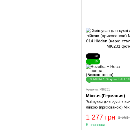
10
10
+ЗНИЖКА 10% купон SALE10
Артикул: MI6231
Mixxus (Германия)
Змішувач для кухні з в
лійкою (прихованою) Mi
Hidden (нерж. сталь) (MI
1 277 грн
1 661 
В наявності