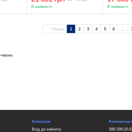
В наявності
В наявності
Назад
1
2
3
4
5
6
...
Клієнтам
Контактна
Вхід до кабінету
096 599-20-0