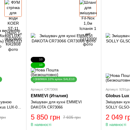
10
10
+ЗНИЖКА 10% купон SALE10
Артикул: CR73066
Артикул: 9291gs
EMMEVI (Италия)
Globus Lux
исувною
Змішувач для кухні EMMEVI
Змішувач кух
xxus LUX-014
DAKOTA CR73066
SOLLY GLSO-
6231)
5 850 грн
2 049 г
грн
7 605 грн
В наявності
В наявності