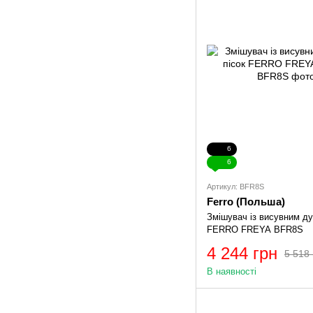
6
6
Артикул: BFR8S
Ferro (Польша)
Змішувач із висувним ду
FERRO FREYA BFR8S
4 244 грн
5 518 
В наявності