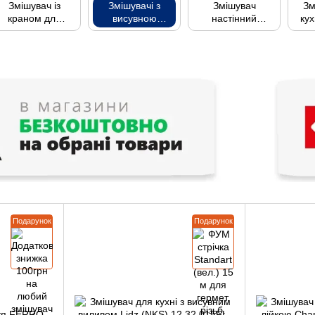
Змішувач із
Змішувачі з
Змішувач
Зм
краном для
висувною
настінний
кух
питної води
лійкою
поворотний
(виливом)
для кухні або
умивальника
Подарунок
Подарунок