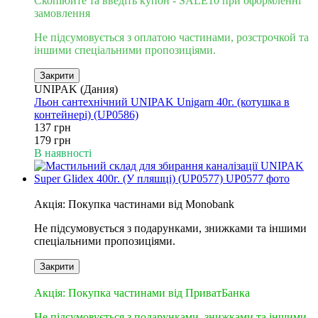
Скопіюйте та введіть купон - SALE10 при оформленні
замовлення
Не підсумовується з оплатою частинами, розстрочкой та
іншими спеціальними пропозиціями.
Закрити
UNIPAK (Дания)
Льон сантехнічний UNIPAK Unigarn 40г. (котушка в
контейнері) (UP0586)
137 грн
179 грн
В наявності
6
Акція: Покупка частинами від Monobank
Не підсумовується з подарунками, знижками та іншими
спеціальними пропозиціями.
Закрити
3
Акція: Покупка частинами від ПриватБанка
Не підсумовується з подарунками, знижками та іншими