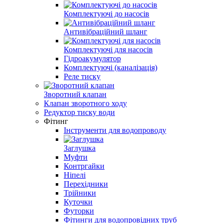
Комплектуючі до насосів
Антивібраційний шланг
Комплектуючі для насосів
Гідроакумулятор
Комплектуючі (каналізація)
Реле тиску
Зворотний клапан
Клапан зворотного ходу
Редуктор тиску води
Фітинг
Інструменти для водопроводу
Заглушка
Муфти
Контргайки
Ніпелі
Перехідники
Трійники
Куточки
Футорки
Фітинги для водопровідних труб