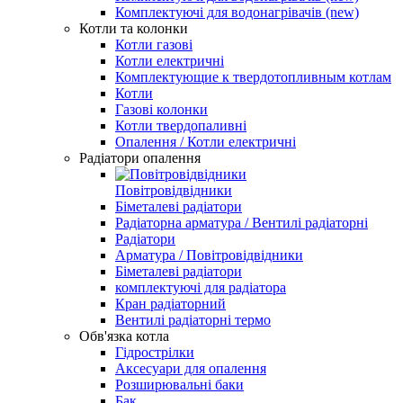
Комплектуючі для водонагрівачів (new)
Котли та колонки
Котли газові
Котли електричні
Комплектующие к твердотопливным котлам
Котли
Газові колонки
Котли твердопаливні
Опалення / Котли електричні
Радіатори опалення
Повітровідвідники
Біметалеві радіатори
Радіаторна арматура / Вентилі радіаторні
Радіатори
Арматура / Повітровідвідники
Біметалеві радіатори
комплектуючі для радіатора
Кран радіаторний
Вентилі радіаторні термо
Обв'язка котла
Гідрострілки
Аксесуари для опалення
Розширювальні баки
Бак