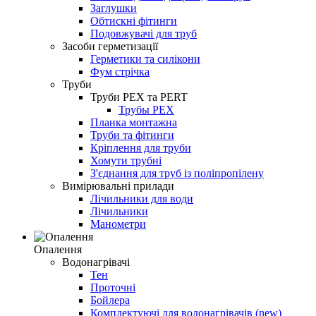
Заглушки
Обтискні фітинги
Подовжувачі для труб
Засоби герметизації
Герметики та силікони
Фум стрічка
Труби
Труби PEX та PERT
Трубы PEX
Планка монтажна
Труби та фітинги
Кріплення для труби
Хомути трубні
З'єднання для труб із поліпропілену
Вимірювальні прилади
Лічильники для води
Лічильники
Манометри
Опалення
Водонагрівачі
Тен
Проточні
Бойлера
Комплектуючі для водонагрівачів (new)