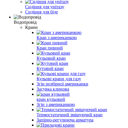
Сидіння для унітазу
Сидіння для біде
Водопровід
Крани
Кран з американкою
Кран пивний
Кульовий кран
Кутовий кран
Кульові крани для газу
Згін розбірної американки
Засувка клинова
кран кульовий
Згін з американкою
Термостатичний змішуючий кран
Запірно-регулююча арматура