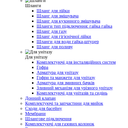
Шланги
Шланг для лійки
Шланг для змішувача
Шланг для кухонного змішувача
Шланги тип підключення: гайка гайка
Шланг для газу
Шланг для гігієнічної лійки
Шланги для води гайка-штуцер
Шланг для поливу
Для унітазу
Комплектуючі для інсталяційних систем
Гофра
Арматура для унітазу
Гофри та манжети для унітазу
Арматура для змивних бачків
Зливний механізм для урізного унітазу
Комплектуючі для унітазів та сидінь
Донний клапан
Комплектуючі та запчастини для мийок
Сходи для басейну
Мембрани
Шлангове підключення
Комплектуючі для газових колонок