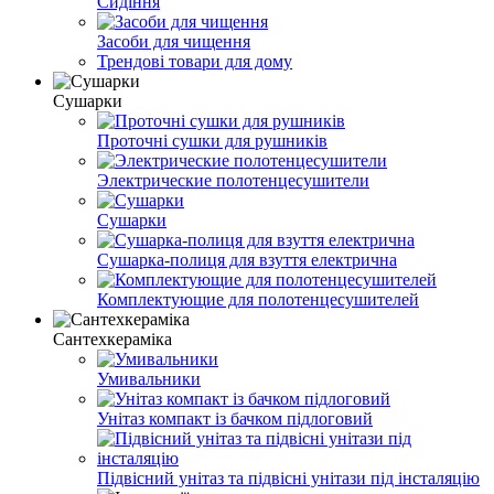
Сидіння
Засоби для чищення
Трендові товари для дому
Сушарки
Проточні сушки для рушників
Электрические полотенцесушители
Сушарки
Сушарка-полиця для взуття електрична
Комплектующие для полотенцесушителей
Сантехкераміка
Умивальники
Унітаз компакт із бачком підлоговий
Підвісний унітаз та підвісні унітази під інсталяцію