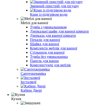
Змивний пристрій для пісуару
Кран із підігрівом води
Меблі для ванної
Тумба з умивальником
Дзеркальні шафи для ванної кімнати
Дзеркала для ванної кімнати
Пенали для ванної
Шафка для ванної
Комплекти меблів для ванної
Стільниця для ванної
Тумба без умивальника
Панель для ванни
Комплектуючі для меблів
Сантехкераміка
Інсталяції
Кабіни Двері
Кухня