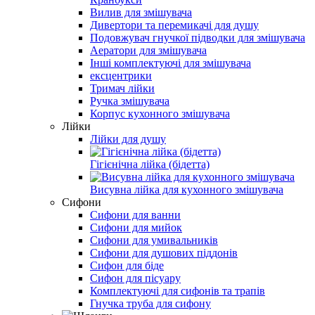
Вилив для змішувача
Дивертори та перемикачі для душу
Подовжувач гнучкої підводки для змішувача
Аератори для змішувача
Інші комплектуючі для змішувача
ексцентрики
Тримач лійки
Ручка змішувача
Корпус кухонного змішувача
Лійки
Лійки для душу
Гігієнічна лійка (бідетта)
Висувна лійка для кухонного змішувача
Сифони
Сифони для ванни
Сифони для мийок
Сифони для умивальників
Сифони для душових піддонів
Сифон для біде
Сифон для пісуару
Комплектуючі для сифонів та трапів
Гнучка труба для сифону