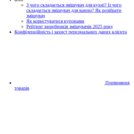
З чого складається змішувач для кухні? Із чого
складається змішувач для ванни? Як розібрати
змішувач
Як користуватися купонами
Рейтинг виробників змішувачів 2025 року
Конфіденційність і захист персональних даних клієнта
Порівняння
товарів