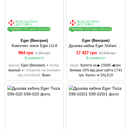
+ЗНИЖКА 10% купон SALE10
+ЗНИЖКА 10% купон SALE10
Eger (Венгрия)
Eger (Венгрия)
Комплект ніжок Eger LG-8
Душова кабіна Eger Stefani 599-535/1
964 грн
17 427 грн
1 254 грн
22 656 грн
В наявності
В наявності
Бренд
Eger (Венгрия)
Колір
Акція
Купити за ▶ 15685 ◀ грн.
черный
«Покупка частинами»
Знижка 10% від ціни сайта 1743
від monobank
Выкл
грн. Купон ➜ SALE10