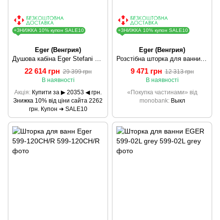
+ЗНИЖКА 10% купон SALE10
+ЗНИЖКА 10% купон SALE10
Eger (Венгрия)
Eger (Венгрия)
Душова кабіна Eger Stefani 599-535-100/1
Розстібна шторка для ванни Eger 599-120CH/L
22 614 грн
9 471 грн
29 399 грн
12 313 грн
В наявності
В наявності
Акція
Купити за ▶ 20353 ◀ грн.
«Покупка частинами» від
Знижка 10% від ціни сайта 2262
monobank
Выкл
грн. Купон ➜ SALE10