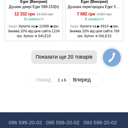
Eger (Венгрия)
Eger (Венгрия)
Душові двері Eger 599-153(h)
Душова перегородка Eger 599-163-80W(h)
12 332 грн
7 682 грн
16 032 грн
9 987 грн
В наявності
В наявності
Акція
Купити за ▶ 11099 ◀ грн.
Акція
Купити за ▶ 6914 ◀ грн.
Знижка 10% від ціни сайта 1234
Знижка 10% від ціни сайта 769
грн. Купон ➜ SALE10
грн. Купон ➜ SALE10
Показати ще 20 товарів
Назад
Вперед
1
з 6
096 599-20-02
095 599-20-02
093 599-20-02