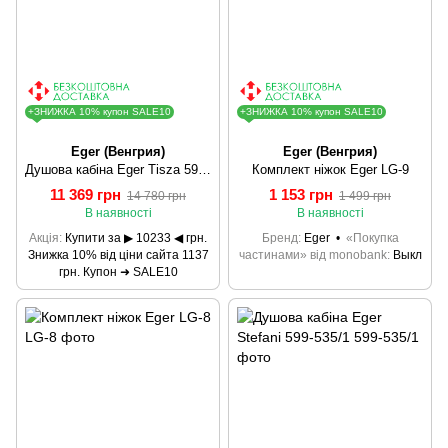
+ЗНИЖКА 10% купон SALE10
+ЗНИЖКА 10% купон SALE10
Eger (Венгрия)
Eger (Венгрия)
Душова кабіна Eger Tisza 599-021/1
Комплект ніжок Eger LG-9
11 369 грн
1 153 грн
14 780 грн
1 499 грн
В наявності
В наявності
Акція
Купити за ▶ 10233 ◀ грн.
Бренд
Eger
«Покупка
Знижка 10% від ціни сайта 1137
частинами» від monobank
Выкл
грн. Купон ➜ SALE10