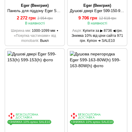
Eger (Венгрия)
Eger (Венгрия)
Панель для піддону Eger SMC PAN-1080S
Душові двері Eger 599-150-90(h)
2 272 грн
9 706 грн
2 954 грн
12 618 грн
В наявності
В наявності
Ширина мм
1000-1099 мм
Акція
Купити за ▶ 8736 ◀ грн.
«Покупка частинами» від
Знижка 10% від ціни сайта 971
monobank
Выкл
грн. Купон ➜ SALE10
+ЗНИЖКА 10% купон SALE10
+ЗНИЖКА 10% купон SALE10