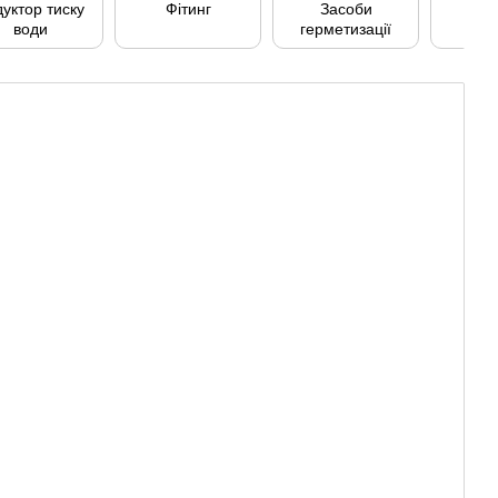
уктор тиску
Фітинг
Засоби
Т
води
герметизації