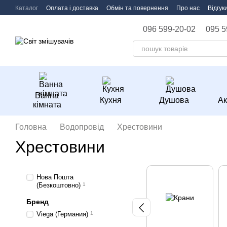
Перейти до основного контенту
Каталог
Оплата і доставка
Обмін та повернення
Про нас
Відгук
096 599-20-02
095 5
Ванна
Кухня
Душова
Ак
кімната
Головна
Водопровід
Хрестовини
Хрестовини
Нова Пошта
(Безкоштовно)
1
Бренд
Viega (Германия)
1