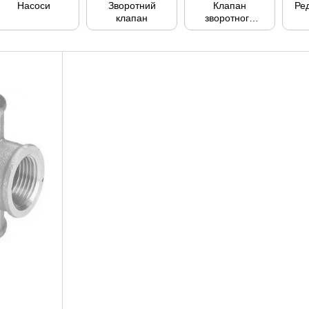
Насоси
Зворотний
Клапан
Ред
клапан
зворотного
ходу