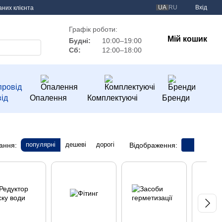
UA
RU
Вхід
аних клієнта
Графік роботи:
Мій кошик
Будні:
10:00–19:00
Сб:
12:00–18:00
ід
Опалення
Комплектуючі
Бренди
популярні
дешеві
дорогі
ання:
Відображення: