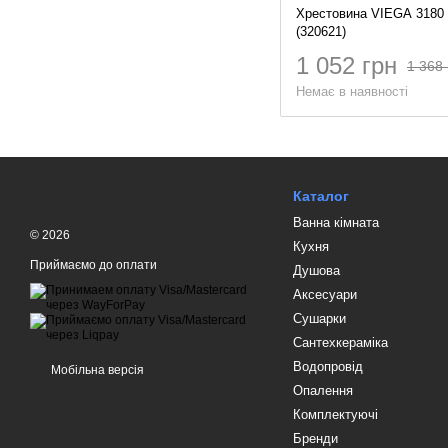
Хрестовина VIEGA 3180
(320621)
1 052 грн
1 368 
Немає в наявності
Каталог
Ванна кімната
© 2026
Кухня
Приймаємо до оплати
Душова
Аксесуари
Сушарки
Сантехкераміка
Водопровід
Мобільна версія
Опалення
Комплектуючі
Бренди