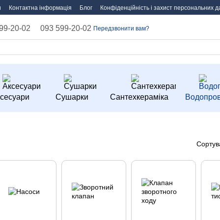
и
Контактна інформація
Блог
Конфіденційність і захист персональних д
99-20-02
093 599-20-02
Передзвонити вам?
сесуари
Сушарки
Сантехкераміка
Водопров
Сортув