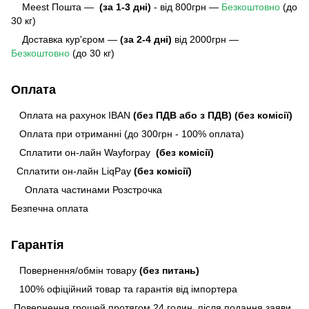
Meest Пошта
—
(за 1-3 дні)
- від 800грн —
Безкоштовно
(до
30 кг)
Доставка кур'єром —
(за 2-4 дні)
від 2000грн —
Безкоштовно
(до 30 кг)
Оплата
Оплата на рахунок IBAN
(без ПДВ або з ПДВ)
(без комісії)
Оплата при отриманні (до 300грн - 100% оплата)
Сплатити он-лайн Wayforpay
(без комісії)
Сплатити он-лайн LiqPay
(без комісії)
Оплата частинами Розстрочка
Безпечна оплата
Гарантія
Повернення/обмін товару
(без питань)
100% офіційний товар та гарантія від імпортера
Повернення грошей протягом 24 годин, після подання заяви