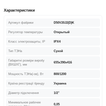
Характеристики
Артикул фабрики
D50V20J2(D)K
Регулятор температуры
Открытый
Класс электрозащиты, IP
IPX4
Тип ТЭНа
Сухой
Габаритні розміри виробу
655х390х416
(ВХШХГ), мм
Мощность ТЭНа(-ов), Вт
800/1200
Країна реєстрації бренду
Украина
Діаметр підключення
1/2"
Минимальное рабочее
0,05