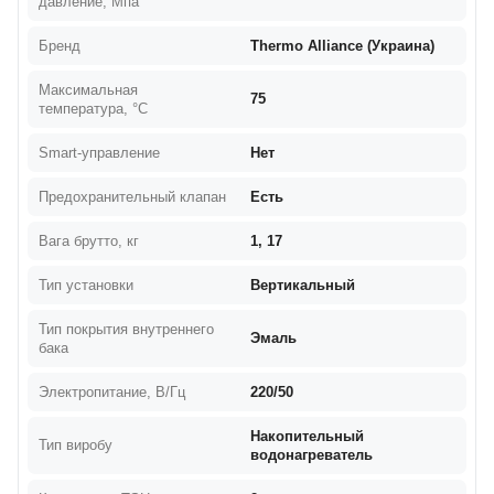
давление, Мпа
Бренд
Thermo Alliance (Украина)
Максимальная
75
температура, °C
Smart-управление
Нет
Предохранительный клапан
Есть
Вага брутто, кг
1, 17
Тип установки
Вертикальный
Тип покрытия внутреннего
Эмаль
бака
Электропитание, В/Гц
220/50
Накопительный
Тип виробу
водонагреватель