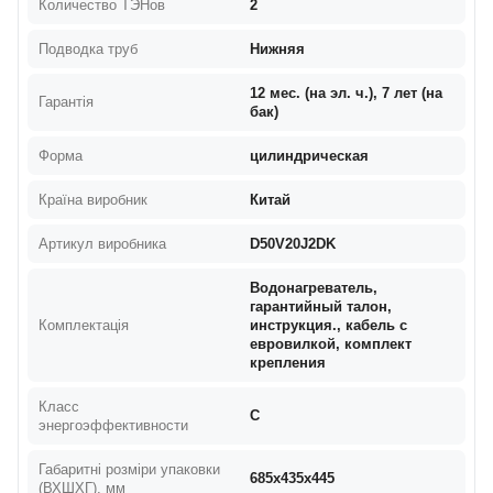
Количество ТЭНов
2
Подводка труб
Нижняя
12 мес. (на эл. ч.), 7 лет (на
Гарантія
бак)
Форма
цилиндрическая
Країна виробник
Китай
Артикул виробника
D50V20J2DK
Водонагреватель,
гарантийный талон,
Комплектація
инструкция., кабель с
евровилкой, комплект
крепления
Класс
C
энергоэффективности
Габаритні розміри упаковки
685х435х445
(ВХШХГ), мм