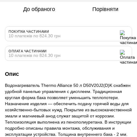
До обраного
Порівняти
ПОКУПКА ЧАСТИНАМИ
10 платежів по 824.30 грн
ОПЛАТА ЧАСТИНАМИ
10 платежів по 824.30 грн
Опис
Водонагреватель Thermo Alliance 50 л D50V20J2(D)K снабжен
удобной панелью управления с дисплеем. Традиционная
круглая форма бака позволяет уменьшить теплопотери.
Назначение изделия — обеспечить подачу горячей воды для
хозяйственно-бытовых нужд. Покрытие из высококачественной
эмали и магниевый анод служат защитой от коррозии.
Теплоизоляция выполнена из пенополиуретана. В инструкции
подробно описаны правила монтажа, обслуживания и
эксплуатации устройства. Толщина внутреннего бака - 2 мм.