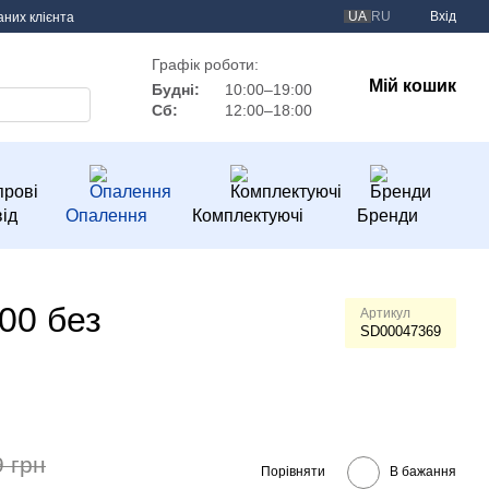
UA
RU
Вхід
аних клієнта
Графік роботи:
Мій кошик
Будні:
10:00–19:00
Сб:
12:00–18:00
ід
Опалення
Комплектуючі
Бренди
00 без
Артикул
SD00047369
9 грн
Порівняти
В бажання