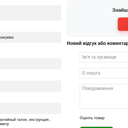
Знайш
 нагрева
Новий відгук або комента
Оцініть товар
антийный талон, инструкция.,
ометр