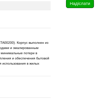
Надіслати
KTA00200). Корпус выполнен из
нодами и эмалированным
 минимальные потери в
пления и обеспечения бытовой
ля использования в жилых