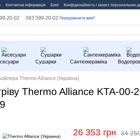
и
Контактна інформація
Блог
Конфіденційність і захист персональних д
99-20-02
093 599-20-02
Передзвонити вам?
сесуари
Сушарки
Сантехкераміка
Водопров
Бойлера Thermo Alliance (Украина)
ріву Thermo Alliance KTA-00-2
9
26 353 грн
34 25