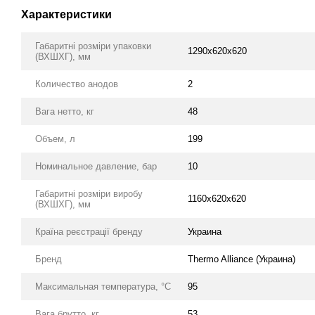
Характеристики
Габаритні розміри упаковки
1290х620х620
(ВХШХГ), мм
Количество анодов
2
Вага нетто, кг
48
Объем, л
199
Номинальное давление, бар
10
Габаритні розміри виробу
1160х620х620
(ВХШХГ), мм
Країна реєстрації бренду
Украина
Бренд
Thermo Alliance (Украина)
Максимальная температура, °C
95
Вага брутто, кг
53