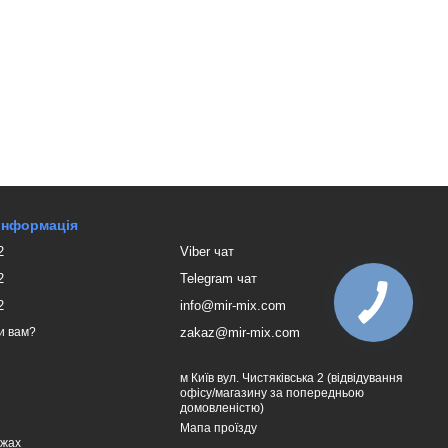
 інформація
2
Viber чат
2
Telegram чат
2
info@mir-mix.com
zakaz@mir-mix.com
и вам?
м Київ вул. Чистяківська 2 (відвідування
офісу/магазину за попередньою
домовленістю)
Мапа проїзду
ежах