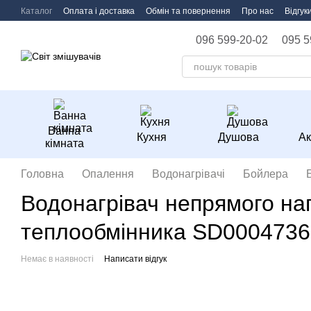
Перейти до основного контенту
Каталог
Оплата і доставка
Обмін та повернення
Про нас
Відгук
096 599-20-02
095 5
Ванна
Кухня
Душова
Ак
кімната
Головна
Опалення
Водонагрівачі
Бойлера
Водонагрівач непрямого наг
теплообмінника SD0004736
Немає в наявності
Написати відгук