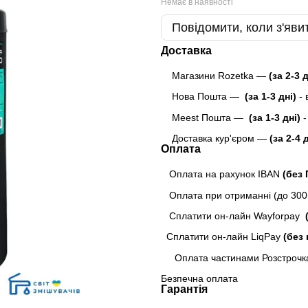
Немає в наявності
Повідомити, коли з'яви
Доставка
Магазини Rozetka —
(за 2-3 
Нова Пошта —
(за 1-3 дні)
-
Meest Пошта
—
(за 1-3 дні)
-
Доставка кур'єром —
(за 2-4 
Оплата
Оплата на рахунок IBAN
(без
Оплата при отриманні (до 300г
Сплатити он-лайн Wayforpay
(
Сплатити он-лайн LiqPay
(без 
Оплата частинами Розстрочк
Безпечна оплата
Гарантія