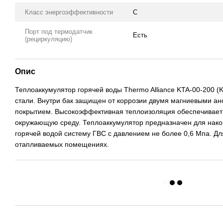
Класс энергоэффективности
C
Порт под термодатчик
Есть
(рециркуляцию)
Опис
Теплоаккумулятор горячей воды Thermo Alliance KTA-00-200 (
стали. Внутри бак защищен от коррозии двумя магниевыми а
покрытием. Высокоэффективная теплоизоляция обеспечивает
окружающую среду. Теплоаккумулятор предназначен для нако
горячей водой систему ГВС с давлением не более 0,6 Мпа. Д
отапливаемых помещениях.