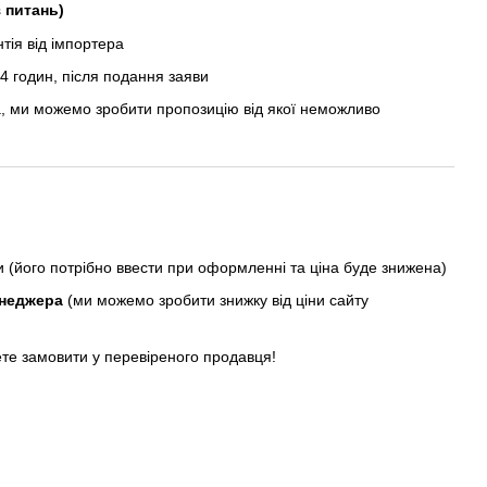
з питань)
ія від імпортера
 годин, після подання заяви
, ми можемо зробити пропозицію від якої неможливо
ни (його потрібно ввести при оформленні та ціна буде знижена)
енеджера
(ми можемо зробити знижку від ціни сайту
ете замовити у перевіреного продавця!