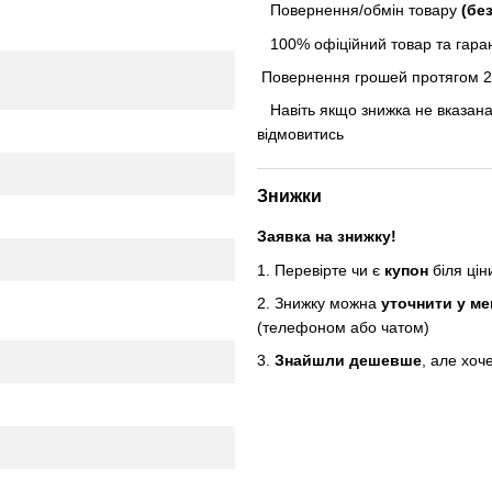
Повернення/обмін товару
(бе
100% офіційний товар та гарант
Повернення грошей протягом 24
Навіть якщо знижка не вказана
відмовитись
Знижки
Заявка на знижку!
1. Перевірте чи є
купон
біля ці
2. Знижку можна
уточнити у м
(телефоном або чатом)
3.
Знайшли дешевше
, але хоч