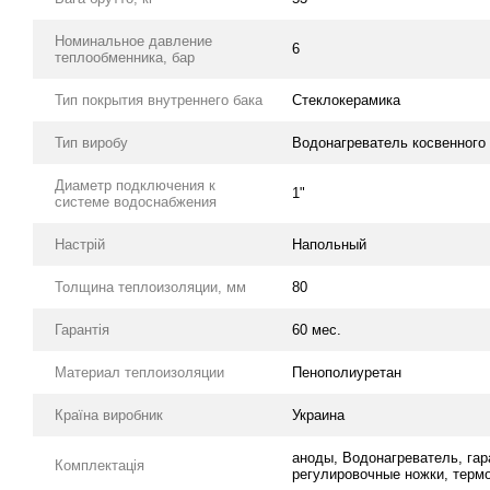
Номинальное давление
6
теплообменника, бар
Тип покрытия внутреннего бака
Стеклокерамика
Тип виробу
Водонагреватель косвенного
Диаметр подключения к
1"
системе водоснабжения
Настрій
Напольный
Толщина теплоизоляции, мм
80
Гарантія
60 мес.
Материал теплоизоляции
Пенополиуретан
Країна виробник
Украина
аноды, Водонагреватель, гар
Комплектація
регулировочные ножки, терм