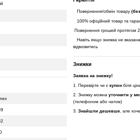
ий
Повернення/обмін товару
(бе
100% офіційний товар та гарант
Повернення грошей протягом 24
Навіть якщо знижка не вказана
відмовитись
Знижки
Заявка на знижку!
1. Перевірте чи є
купон
біля ці
2. Знижку можна
уточнити у м
inex
(телефоном або чатом)
39
3.
Знайшли дешевше
, але хоч
32
0