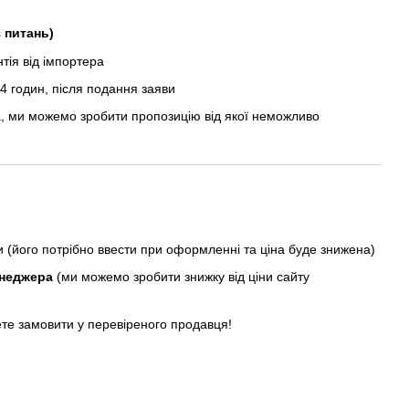
з питань)
ія від імпортера
 годин, після подання заяви
, ми можемо зробити пропозицію від якої неможливо
ни (його потрібно ввести при оформленні та ціна буде знижена)
енеджера
(ми можемо зробити знижку від ціни сайту
ете замовити у перевіреного продавця!