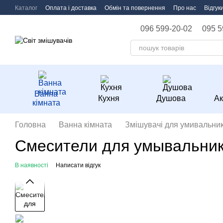
Перейти до основного контенту
Каталог
Оплата і доставка
Обмін та повернення
Про нас
Відгук
096 599-20-02
095 5
Ванна
Кухня
Душова
Ак
кімната
Головна
Ванна кімната
Змішувачі для умивальник
Смесители для умывальник
В наявності
Написати відгук