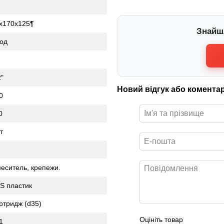
х170х125¶
Знайш
год
2"
Новий відгук або комента
0
0
т
еситель, крепежи.
S пластик
ртридж (d35)
Оцініть товар
1