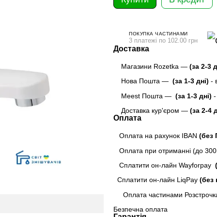
ПОКУПКА ЧАСТИНАМИ
3 платежі по 102.00 грн
Доставка
Магазини Rozetka —
(за 2-3 
Нова Пошта —
(за 1-3 дні)
-
Meest Пошта
—
(за 1-3 дні)
-
Доставка кур'єром —
(за 2-4 
Оплата
Оплата на рахунок IBAN
(без
Оплата при отриманні (до 300г
Сплатити он-лайн Wayforpay
(
Сплатити он-лайн LiqPay
(без 
Оплата частинами Розстрочк
Безпечна оплата
Гарантія