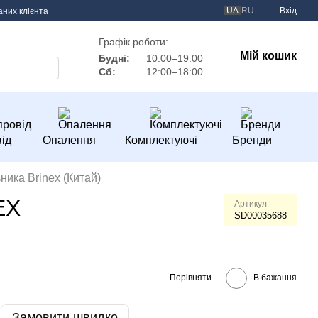
UA
RU
Вхід
аних клієнта
Графік роботи:
Мій кошик
Будні:
10:00–19:00
Сб:
12:00–18:00
ід
Опалення
Комплектуючі
Бренди
ника Brinex (Китай)
EX
Артикул
SD00035688
Порівняти
В бажання
Замовити швидко