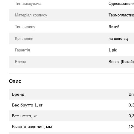
Тип змішувача
Одноважільн
Матеріал корпусу
Термопластик
Тип виливу
Литий
Кріплення
на шпильці
Гарантія
1 рік
Бренд
Brinex (Китай)
Опис
Бренд
Br
Вес брутто 1, кг
0,
Все нетто, кг
0,
Высота изделия, мм
12