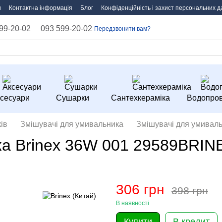
и
Контактна інформація
Блог
Конфіденційність і захист персональних д
99-20-02
093 599-20-02
Передзвонити вам?
сесуари
Сушарки
Сантехкераміка
Водопров
ів
Змішувачі для умивальника
Змішувачі для умиваль
а Brinex 36W 001 29589BRIN
306 грн
398 грн
В наявності
Купити
В кредит