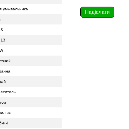
я умывальника
Надіслати
т
 3
 13
6W
езной
раина
тай
еситель
той
илька
бкий