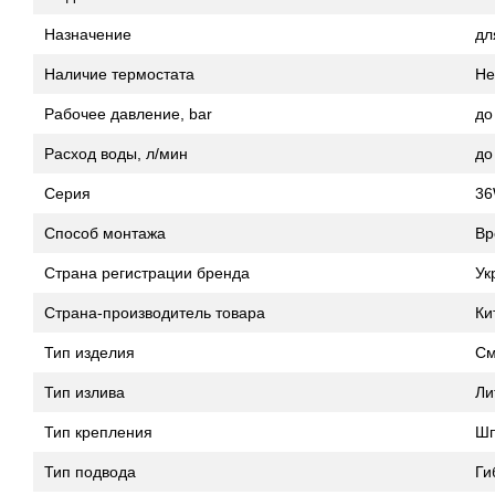
Назначение
дл
Наличие термостата
Не
Рабочее давление, bar
до
Расход воды, л/мин
до
Серия
3
Способ монтажа
Вр
Страна регистрации бренда
Ук
Страна-производитель товара
Ки
Тип изделия
См
Тип излива
Ли
Тип крепления
Шп
Тип подвода
Ги