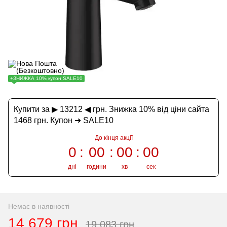
+ЗНИЖКА 10% купон SALE10
Купити за ▶ 13212 ◀ грн. Знижка 10% від ціни сайта
1468 грн. Купон ➜ SALE10
До кінця акції
0
00
00
00
дні
години
хв
сек
Немає в наявності
14 679 грн
19 083 грн