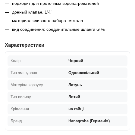
подходит для проточных водонагревателей
донный клапан, 1¼’
материал сливного набора: металл
вид соединения: соединительные шланги G ⅜
Характеристики
Колір
Чорний
Тип змішувача
Одноважільний
Матеріал корпусу
Латунь
Тип виливу
Литий
Кріплення
на гайці
Бренд
Hansgrohe (Германія)