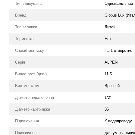
Тип змішувача
Одноважільний
Бренд
Globus Lux (Ита
Тип заливки
Литой
Термостат
Нет
Спосіб монтажу
На 1 отверстие
Серія
ALPEN
Винос гуся (див.)
11,5
Вид монтажу
Врезной
Діаметр підключення
1/2"
Діаметр картриджа
35
Підключення
К водопроводу
Призначення
для умывальник