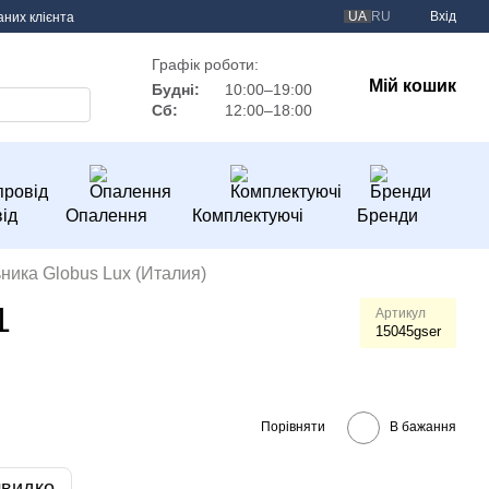
UA
RU
Вхід
аних клієнта
Графік роботи:
Мій кошик
Будні:
10:00–19:00
Сб:
12:00–18:00
ід
Опалення
Комплектуючі
Бренди
ника Globus Lux (Италия)
1
Артикул
15045gser
Порівняти
В бажання
швидко