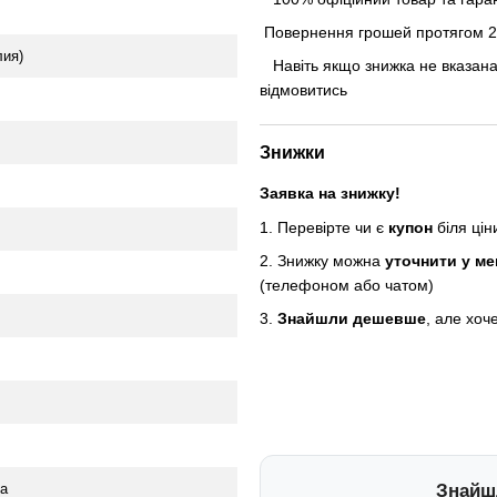
Повернення грошей протягом 24
лия)
Навіть якщо знижка не вказана
відмовитись
Знижки
Заявка на знижку!
1. Перевірте чи є
купон
біля ці
2. Знижку можна
уточнити у м
(телефоном або чатом)
3.
Знайшли дешевше
, але хоч
а
Знайш