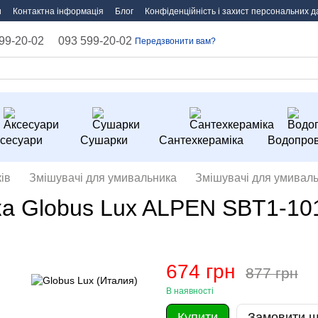
и
Контактна інформація
Блог
Конфіденційність і захист персональних д
99-20-02
093 599-20-02
Передзвонити вам?
сесуари
Сушарки
Сантехкераміка
Водопров
ів
Змішувачі для умивальника
Змішувачі для умиваль
а Globus Lux ALPEN SBT1-10
674 грн
877 грн
В наявності
Купити
Замовити 