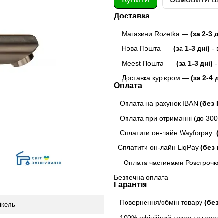
Доставка
Магазини Rozetka —
(за 2-3 
Нова Пошта —
(за 1-3 дні)
-
Meest Пошта
—
(за 1-3 дні)
-
Доставка кур'єром —
(за 2-4 
Оплата
Оплата на рахунок IBAN
(без
Оплата при отриманні (до 300г
Сплатити он-лайн Wayforpay
(
Сплатити он-лайн LiqPay
(без 
Оплата частинами Розстрочк
Безпечна оплата
Гарантія
Повернення/обмін товару
(бе
ікель
100% офіційний товар та гарант