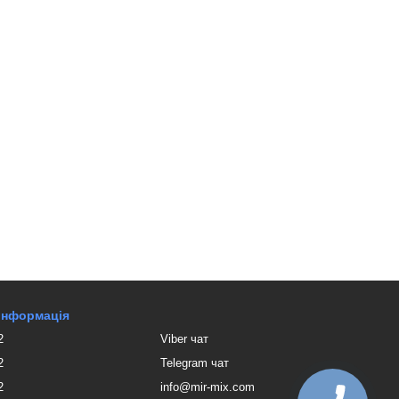
 інформація
2
Viber чат
2
Telegram чат
2
info@mir-mix.com