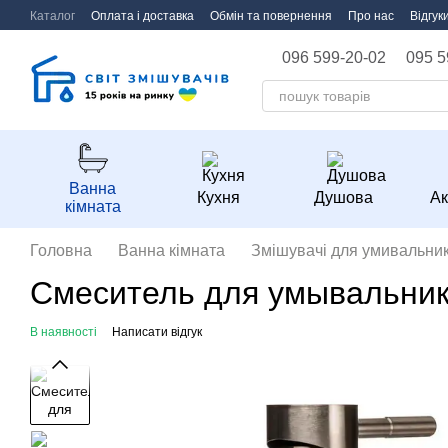
Перейти до основного контенту
Каталог
Оплата і доставка
Обмін та повернення
Про нас
Відгук
096 599-20-02
095 5
Ванна
Кухня
Душова
Ак
кімната
Головна
Ванна кімната
Змішувачі для умивальник
Смеситель для умывальник
В наявності
Написати відгук