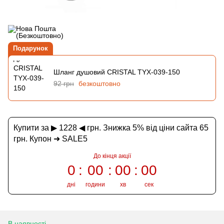
Подарунок
Шланг душовий CRISTAL TYX-039-150
92 грн
безкоштовно
Купити за ▶ 1228 ◀ грн. Знижка 5% від ціни сайта 65
грн. Купон ➜ SALE5
До кінця акції
0
00
00
00
дні
години
хв
сек
В наявності