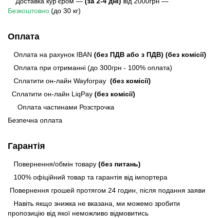
Доставка кур'єром —
(за 2-4 дні)
від 2000грн —
Безкоштовно
(до 30 кг)
Оплата
Оплата на рахунок IBAN
(без ПДВ або з ПДВ)
(без комісії)
Оплата при отриманні (до 300грн - 100% оплата)
Сплатити он-лайн Wayforpay
(без комісії)
Сплатити он-лайн LiqPay
(без комісії)
Оплата частинами Розстрочка
Безпечна оплата
Гарантія
Повернення/обмін товару
(без питань)
100% офіційний товар та гарантія від імпортера
Повернення грошей протягом 24 годин, після подання заяви
Навіть якщо знижка не вказана, ми можемо зробити
пропозицію від якої неможливо відмовитись