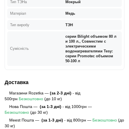
Тип ТЭНа
Мокрый
Матеріал
Медь
Тип виробу
ТЭН
серии Bilight объемом 80 л
и 100 л., Совместим с
электрическими
Сумісність
водонагревателями Tesy:
серии Promotec объемом
50-100 л
Доставка
Магазини Rozetka —
(за 2-3 дні)
- від
500грн
Безкоштовно
(до 10 кг)
Нова Пошта —
(за 1-3 дні)
- від 1000грн —
Безкоштовно
(до 30 кг)
Meest Пошта
—
(за 1-3 дні)
- від 800грн —
Безкоштовно
(до
30 кг)