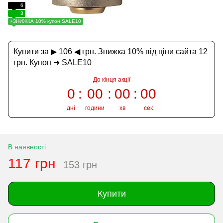
6
3
+ЗНИЖКА 10% купон SALE10
Купити за ▶ 106 ◀ грн. Знижка 10% від ціни сайта 12
грн. Купон ➜ SALE10
До кінця акції
0
00
00
00
дні
години
хв
сек
В наявності
117 грн
153 грн
Купити