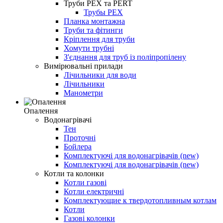
Труби PEX та PERT
Трубы PEX
Планка монтажна
Труби та фітинги
Кріплення для труби
Хомути трубні
З'єднання для труб із поліпропілену
Вимірювальні прилади
Лічильники для води
Лічильники
Манометри
Опалення
Водонагрівачі
Тен
Проточні
Бойлера
Комплектуючі для водонагрівачів (new)
Комплектуючі для водонагрівачів (new)
Котли та колонки
Котли газові
Котли електричні
Комплектующие к твердотопливным котлам
Котли
Газові колонки