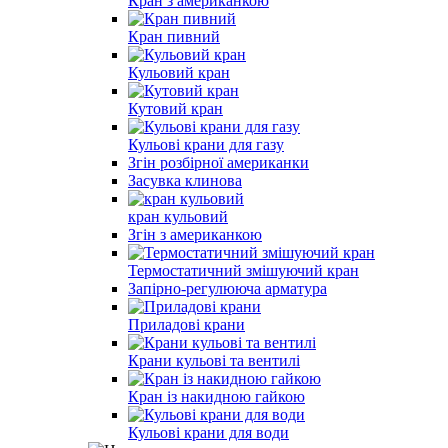
Кран з американкою
Кран пивний
Кульовий кран
Кутовий кран
Кульові крани для газу
Згін розбірної американки
Засувка клинова
кран кульовий
Згін з американкою
Термостатичний змішуючий кран
Запірно-регулююча арматура
Приладові крани
Крани кульові та вентилі
Кран із накидною гайкою
Кульові крани для води