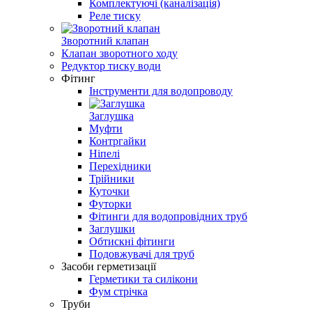
Комплектуючі (каналізація)
Реле тиску
Зворотний клапан
Клапан зворотного ходу
Редуктор тиску води
Фітинг
Інструменти для водопроводу
Заглушка
Муфти
Контргайки
Ніпелі
Перехідники
Трійники
Куточки
Футорки
Фітинги для водопровідних труб
Заглушки
Обтискні фітинги
Подовжувачі для труб
Засоби герметизації
Герметики та силікони
Фум стрічка
Труби