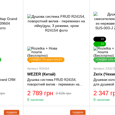
10
10
+СКИДКА 7% купон SALE7
+СКИДКА 10% 
Артикул: R24154
Артикул: ZX317
WEZER (Китай)
Zerix (Чехи
Grand CRM
Душова система FRUD R24154,
Душевая коло
поворотний вилив - перемикач на
для душевой 
лійку/душ, 3 режими, хром
нержавеющей
2 789 грн
2 347 г
грн
3 626 грн
003-J Zerix Z
В наличии
В наличии
подарок
подарок