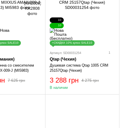
10
10
купон SALE10
+СКИДКА 10% купон SALE10
1
Артикул: SD00031254
рмания)
Qtap (Чехия)
нна со смесителем
Душевая система Qtap 1005 CRM
-009-J (MI5983)
25157Qtap (Чехия)
рн
3 288 грн
7 625 грн
4 275 грн
В наличии