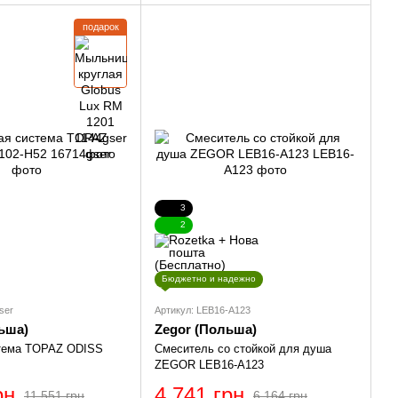
подарок
3
2
Бюджетно и надежно
ser
Артикул: LEB16-A123
ьша)
Zegor (Польша)
тема TOPAZ ODISS
Смеситель со стойкой для душа
ZEGOR LEB16-A123
рн
4 741 грн
11 551 грн
6 164 грн