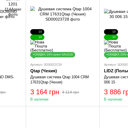
10
10
10
10
+СКИДКА 10% купон SALE10
+СКИДКА 10% 
Артикул: SD00023728
Артикул: SD000
Qtap (Чехия)
LIDZ (Поль
NO DMS-
Душевая cистема Qtap 1004 CRM
Душевая сист
17631Qtap (Чехия)
006 15
3 164 грн
3 886 г
грн
4 114 грн
В наличии
В наличии