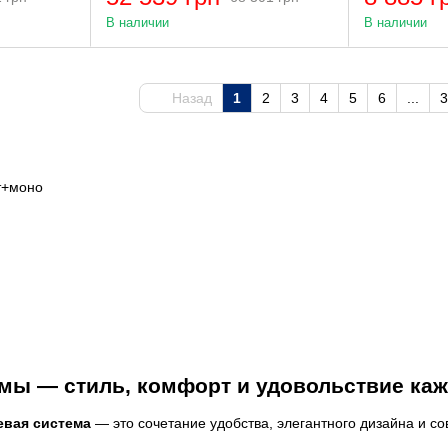
В наличии
В наличии
Назад
1
2
3
4
5
6
...
3
мы — стиль, комфорт и удовольствие ка
евая система
— это сочетание удобства, элегантного дизайна и с