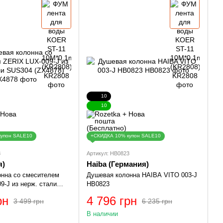
10
10
купон SALE10
+СКИДКА 10% купон SALE10
8
Артикул: HB0823
я)
Haiba (Германия)
нна со смесителем
Душевая колонна HAIBA VITO 003-J
9-J из нерж. стали
HB0823
78)
рн
4 796 грн
3 499 грн
6 235 грн
В наличии