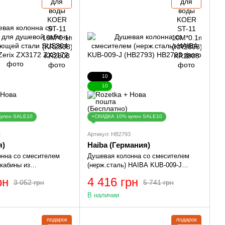
10
10
купон SALE10
+СКИДКА 10% купон SALE10
2
Артикул: HB2793
я)
Haiba (Германия)
нна со смесителем
Душевая колонна со смесителем
кабины из
(нерж.сталь) HAIBA KUB-009-J
 стали SUS304 SUS-
(HB2793)
рн
4 416 грн
3 052 грн
5 741 грн
X3172
В наличии
подарок
подарок