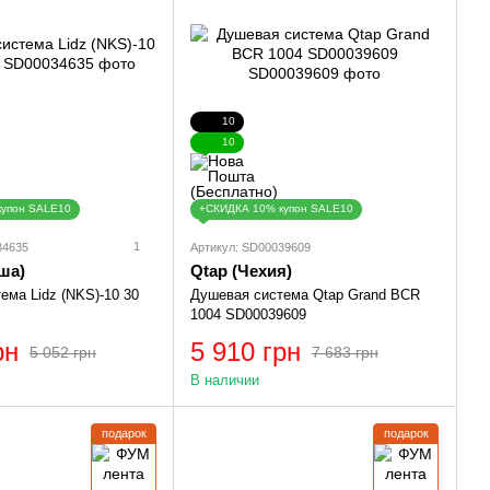
10
10
купон SALE10
+СКИДКА 10% купон SALE10
1
34635
Артикул: SD00039609
ша)
Qtap (Чехия)
ема Lidz (NKS)-10 30
Душевая система Qtap Grand BCR
1004 SD00039609
рн
5 910 грн
5 052 грн
7 683 грн
В наличии
подарок
подарок