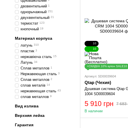
одноважільний
двовентильний
1
однорычажный
251
двухвентильный
21
термостат
123
кнопочный
19
Материал корпуса
10
латунь
310
10
пластик
3
нержавіюча сталь
15
Латунь
34
+СКИДКА 10% купон SALE10
Cплав металлов
1
Нержавеющая сталь
3
Артикул: SD00039604
Сплав металлов
2
Qtap (Чехия)
сплав металів
14
Душевая система Qtap 
нержавеющая сталь
43
1004 SD00039604
сплав металлов
9
5 910 грн
7 683 
Вид излива
В наличии
Верхняя лейка
Гарантия