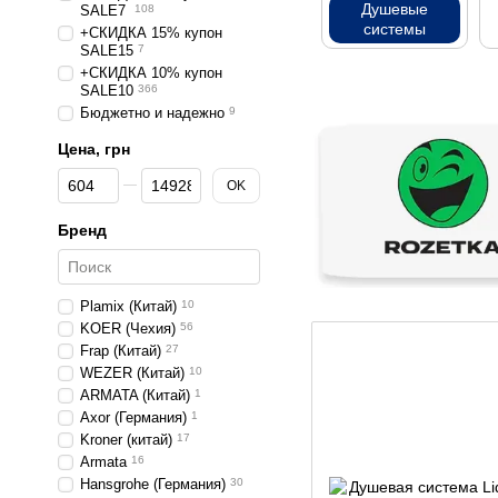
Душевые
SALE7
108
системы
+СКИДКА 15% купон
SALE15
7
+СКИДКА 10% купон
SALE10
366
Бюджетно и надежно
9
Цена, грн
От Цена, грн
До Цена, грн
OK
Бренд
Plamix (Китай)
10
KOER (Чехия)
56
Frap (Китай)
27
WEZER (Китай)
10
ARMATA (Китай)
1
Axor (Германия)
1
Kroner (китай)
17
Armata
16
Hansgrohe (Германия)
30