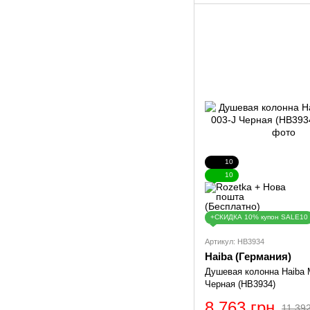
10
10
+СКИДКА 10% купон SALE10
Артикул: HB3934
Haiba (Германия)
Душевая колонна Haiba M
Черная (HB3934)
8 763 грн
11 392