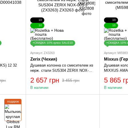
10
10
10
10
+СКИДКА 10% купон SALE10
+СКИДКА 10% 
Артикул: ZX3263
Артикул: MI5983
Zerix (Чехия)
Mixxus (Ге
KS) 12 32
Душевая колонна со смесителем из
Душевая коло
нерж. стали SUS304 ZERIX NOX-
MIXXUS AMAX
009-J (ZX3263)
2 657 грн
5 865 г
грн
3 455 грн
В наличии
В наличии
подарок