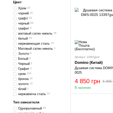
Цвет
Хром
22
чорний
22
графіт
42
черный
56
графит
6
матовый сатин никель
26
белый
23
нержавеющая сталь
13
Матовый сатин никель
1
Золото
8
Артикул: 13397gser
Белый
3
Domino (Китай)
Черный
2
Душевая система DOMI
Графит
1
0025
хром
210
бронза
10
4 850 грн
6 305 
золото
13
В наличии
білий
1
нержавіюча сталь
12
Тип смесителя
Однорычажный
43
3