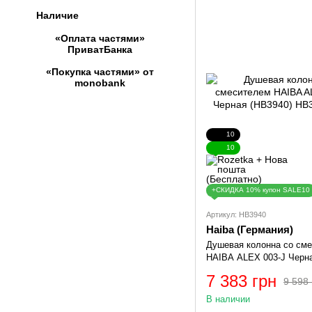
Наличие
«Оплата частями»
ПриватБанка
«Покупка частями» от
monobank
10
10
+СКИДКА 10% купон SALE10
Артикул: HB3940
Haiba (Германия)
Душевая колонна со см
HAIBA ALEX 003-J Черна
7 383 грн
9 598 
В наличии