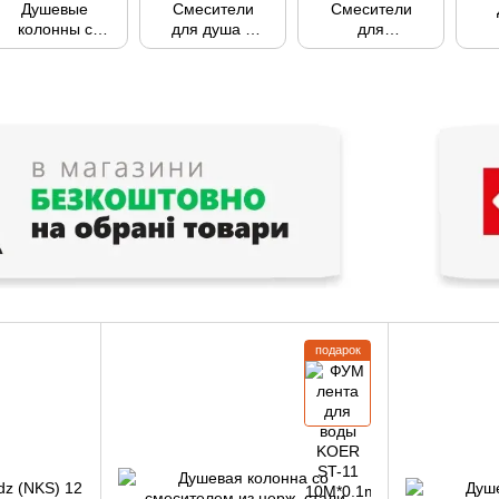
Душевые
Смесители
Смесители
колонны с
для душа и
для
верхним
душевых
умывальников
душем
кабин
подарок