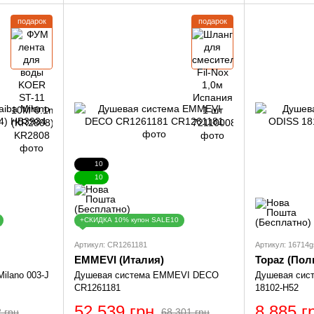
подарок
подарок
10
10
+СКИДКА 10% купон SALE10
Артикул: CR1261181
Артикул: 16714g
EMMEVI (Италия)
Topaz (Пол
ilano 003-J
Душевая система EMMEVI DECO
Душевая сис
CR1261181
18102-H52
52 539 грн
8 885 г
 грн
68 301 грн