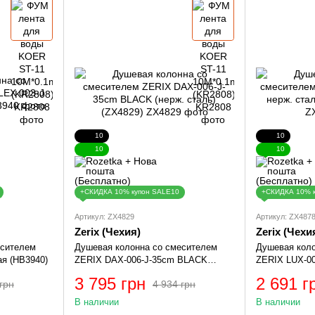
10
10
10
10
+СКИДКА 10% купон SALE10
+СКИДКА 10% 
Артикул: ZX4829
Артикул: ZX487
Zerix (Чехия)
Zerix (Чехи
есителем
Душевая колонна со смесителем
Душевая коло
я (HB3940)
ZERIX DAX-006-J-35cm BLACK
ZERIX LUX-00
(нерж. сталь) (ZX4829)
SUS304 (ZX48
3 795 грн
2 691 г
грн
4 934 грн
В наличии
В наличии