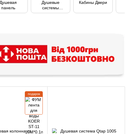
Душевая
Душевые
Кабины Двери
Ск
панель
системы
мо
скрытого
монтажа
подарок