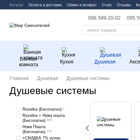
Перейти к основному контенту
Каталог
Оплата и доставка
Обмен и возврат
О нас
Отзывы
К
096 599-20-02
095 5
Ванная
Кухня
Душевая
Акс
комната
Главная
Душевая
Душевые системы
Душевые системы
Rozetka (Бесплатно)
1
Rozetka + Нова пошта
(Бесплатно)
369
Нова Пошта
(Бесплатно)
193
+СКИДКА 7% купон