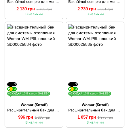
Бак Zilmet oem-pro для монтажа в котлы плоский Арт. 531 10л 3bar рифлёный ( 13B6001018 )
Бак Zilmet oem-pro для монтажа в котлы Арт. 537 8л 3/8? 3bar прямоугольный серый (13N0000810 )
2 130 грн
2 739 грн
2 769 грн
3 561 грн
В наличии
В наличии
3
3
3
3
+СКИДКА 10% купон SALE10
+СКИДКА 10% купон SALE10
Womar (Китай)
Womar (Китай)
Расширительный бак для системы отопления Womar WM-P6L плоский
Расширительный бак для системы отопления Womar WM-P8L плоский
996 грн
1 057 грн
1 295 грн
1 375 грн
В наличии
В наличии