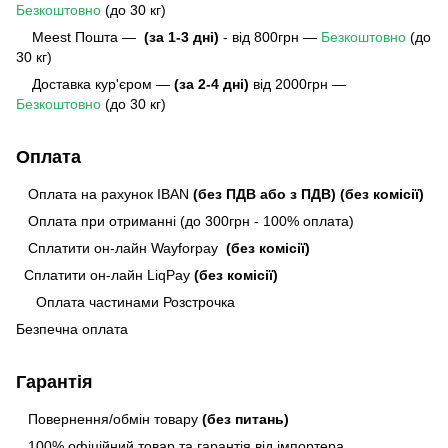
Безкоштовно
(до 30 кг)
Meest Пошта
—
(за 1-3 дні)
- від 800грн —
Безкоштовно
(до
30 кг)
Доставка кур'єром —
(за 2-4 дні)
від 2000грн —
Безкоштовно
(до 30 кг)
Оплата
Оплата на рахунок IBAN
(без ПДВ або з ПДВ)
(без комісії)
Оплата при отриманні (до 300грн - 100% оплата)
Сплатити он-лайн Wayforpay
(без комісії)
Сплатити он-лайн LiqPay
(без комісії)
Оплата частинами Розстрочка
Безпечна оплата
Гарантія
Повернення/обмін товару
(без питань)
100% офіційний товар та гарантія від імпортера