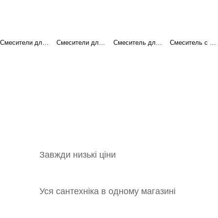
Смесители для ванны
Смесители для умывальников
Смеситель для кухни
Смеситель с краном для питьевой воды
Завжди низькі ціни
Уся сантехніка в одному магазині