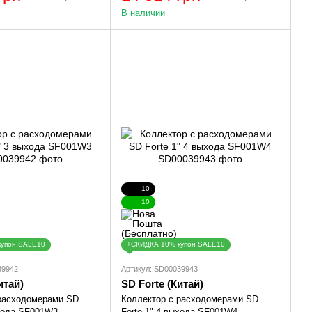
В наличии
10
10
купон SALE10
+СКИДКА 10% купон SALE10
39942
Артикул: SD00039943
итай)
SD Forte (Китай)
 расходомерами SD
Коллектор с расходомерами SD
ыхода SF001W3
Forte 1" 4 выхода SF001W4