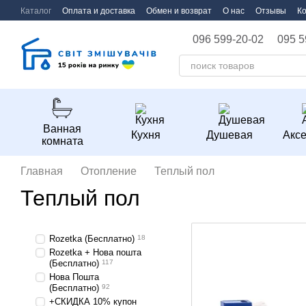
Перейти к основному контенту
Каталог
Оплата и доставка
Обмен и возврат
О нас
Отзывы
К
096 599-20-02
095 5
Ванная
Кухня
Душевая
Акс
комната
Главная
Отопление
Теплый пол
Теплый пол
Rozetka (Бесплатно)
18
Rozetka + Нова пошта
(Бесплатно)
117
Нова Пошта
(Бесплатно)
92
+СКИДКА 10% купон