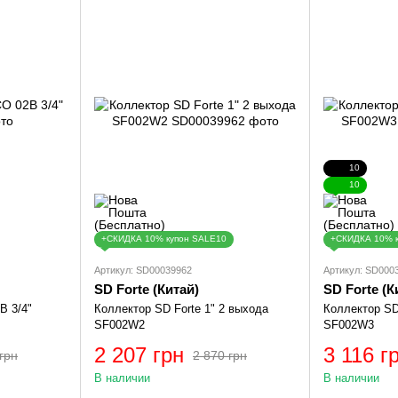
10
10
+СКИДКА 10% купон SALE10
+СКИДКА 10% 
Артикул: SD00039962
Артикул: SD000
SD Forte (Китай)
SD Forte (К
B 3/4"
Коллектор SD Forte 1" 2 выхода
Коллектор SD
SF002W2
SF002W3
2 207 грн
3 116 г
грн
2 870 грн
В наличии
В наличии