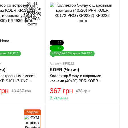
10
10
купон SALE10
+СКИДКА 10% купон SALE10
0
Артикул: KP0222
ия)
KOER (Чехия)
 встроенным смесит.
Коллектор 5-way с шаровыми
R.S1011-7 1"х7
кранами (40x20) PPR KOER
оконусами 3/4-16
K0172.PRO (KP0222)
грн
367 грн
13 467 грн
478 грн
В наличии
подарок