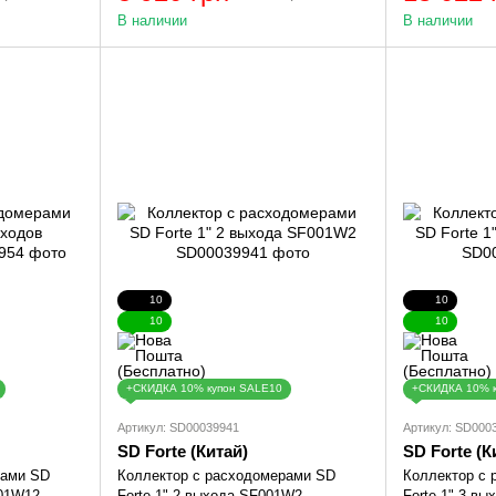
В наличии
В наличии
10
10
10
10
+СКИДКА 10% купон SALE10
+СКИДКА 10% 
Артикул: SD00039941
Артикул: SD000
SD Forte (Китай)
SD Forte (К
рами SD
Коллектор с расходомерами SD
Коллектор с
001W12
Forte 1" 2 выхода SF001W2
Forte 1" 3 в