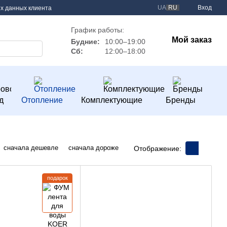
UA
RU
Вход
х данных клиента
График работы:
Мой заказ
Будние:
10:00–19:00
Сб:
12:00–18:00
д
Отопление
Комплектующие
Бренды
сначала дешевле
сначала дороже
Отображение:
подарок