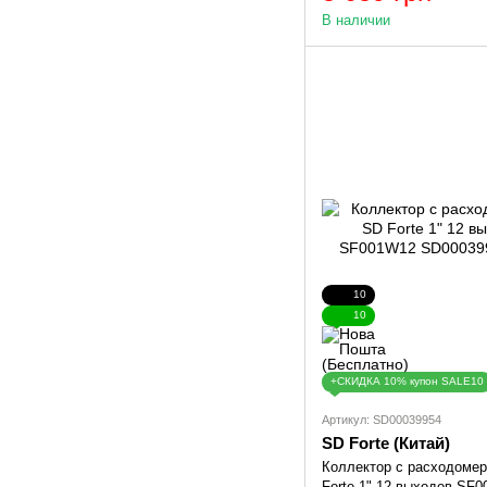
В наличии
10
10
+СКИДКА 10% купон SALE10
Артикул: SD00039954
SD Forte (Китай)
Коллектор с расходоме
Forte 1" 12 выходов SF