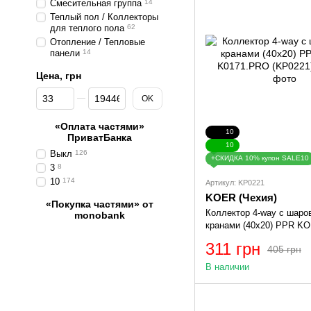
Смесительная группа
14
Теплый пол / Коллекторы
для теплого пола
62
Отопление / Тепловые
панели
14
Цена, грн
От Цена, грн
До Цена, грн
OK
«Оплата частями»
10
ПриватБанка
10
Выкл
126
+СКИДКА 10% купон SALE10
3
8
10
174
Артикул: KP0221
KOER (Чехия)
«Покупка частями» от
Коллектор 4-way с шар
monobank
кранами (40x20) PPR K
K0171.PRO (KP0221)
311 грн
405 грн
В наличии