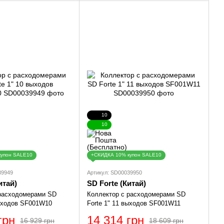
10
10
купон SALE10
+СКИДКА 10% купон SALE10
39949
Артикул: SD00039950
итай)
SD Forte (Китай)
 расходомерами SD
Коллектор с расходомерами SD
выходов SF001W10
Forte 1" 11 выходов SF001W11
грн
14 314 грн
16 929 грн
18 609 грн