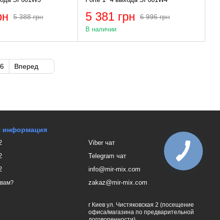
рн
5 381 грн
5 388 грн
6 996 грн
В наличии
6
Вперед
я информация
2
Viber чат
2
Telegram чат
2
info@mir-mix.com
zakaz@mir-mix.com
 вам?
г Киев ул. Чистяковская 2 (посещение
офиса/магазина по предварительной
договоренности)