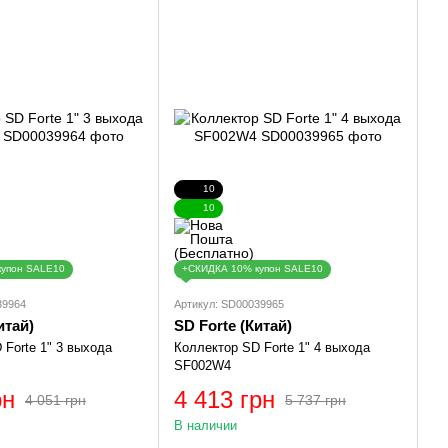
10
10
купон SALE10
+СКИДКА 10% купон SALE10
39964
Артикул: SD00039965
итай)
SD Forte (Китай)
 Forte 1" 3 выхода
Коллектор SD Forte 1" 4 выхода
SF002W4
рн
4 413 грн
4 051 грн
5 737 грн
В наличии