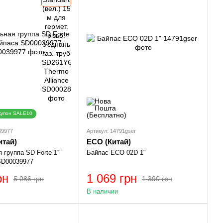
купон SALE10
39977
Артикул: 14791gser
итай)
ECO (Китай)
группа SD Forte 1'"
Байпас ECO 02D 1"
SD00039977
рн
1 069 грн
5 086 грн
1 390 грн
В наличии