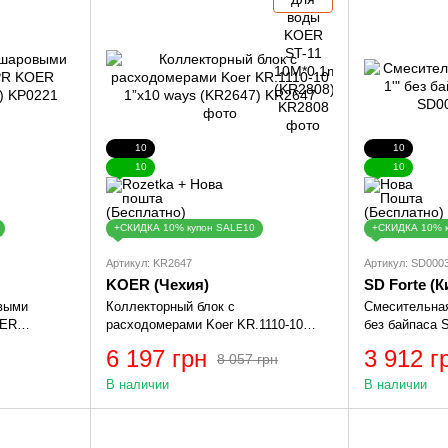
10
10
10
10
+СКИДКА 10% купон SALE10
+СКИДКА 10% 
Артикул: KR2647
Артикул: SD000
KOER (Чехия)
SD Forte (К
овыми
Коллекторный блок с
Смесительная 
OER
расходомерами Koer KR.1110-10
без байпаса 
1”x10 ways (KR2647)
6 197 грн
3 912 г
8 057 грн
В наличии
В наличии