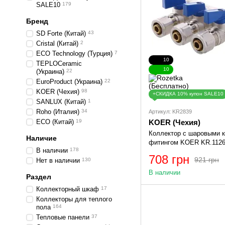
SALE10
179
Бренд
SD Forte (Китай)
43
Cristal (Китай)
2
ECO Technology (Турция)
7
10
TEPLOCeramic
10
(Украина)
22
EuroProduct (Украина)
22
KOER (Чехия)
98
+СКИДКА 10% купон SALE10
SANLUX (Китай)
1
Roho (Италия)
34
Артикул: KR2839
KOER (Чехия)
ECO (Китай)
19
Коллектор с шаровыми к
Наличие
фитингом KOER KR.1126-
В наличии
178
WAYS (KR2839)
708 грн
921 грн
Нет в наличии
130
В наличии
Раздел
Коллекторный шкаф
17
Коллекторы для теплого
пола
164
Тепловые панели
37