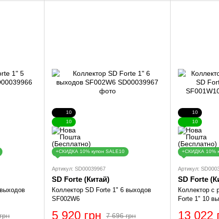
10
10
10
10
+СКИДКА 10% купон SALE10
+СКИДКА 10% 
Артикул: SD00039967
Артикул: SD000
SD Forte (Китай)
SD Forte (К
 выходов
Коллектор SD Forte 1" 6 выходов
Коллектор с
SF002W6
Forte 1" 10 
5 920 грн
13 022 
грн
7 696 грн