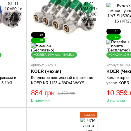
10
10
10
10
+СКИДКА 10% купон SALE10
+СКИДКА 10% 
Артикул: KR2831
Артикул: KR293
KOER (Чехия)
KOER (Чех
ранами и
Коллектор вентильный с фитингом
Коллектор со
3 1”x3
KOER KR.1123-4 3/4”x4 WAYS
узлом KOER K
(KR2831)
SUS304 и евр
884 грн
10 359 
1 150 грн
(KR2930)
В наличии
В наличии
подарок