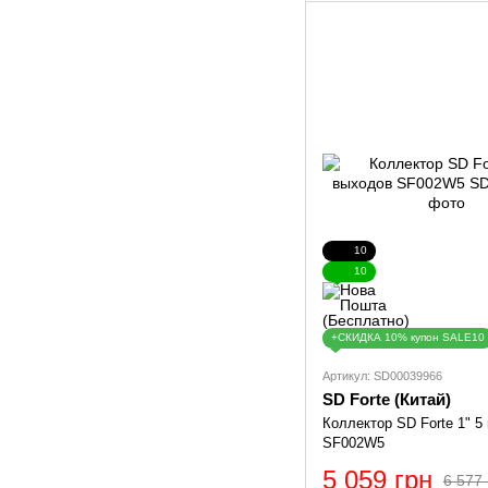
10
10
+СКИДКА 10% купон SALE10
Артикул: SD00039966
SD Forte (Китай)
Коллектор SD Forte 1" 5
SF002W5
5 059 грн
6 577 