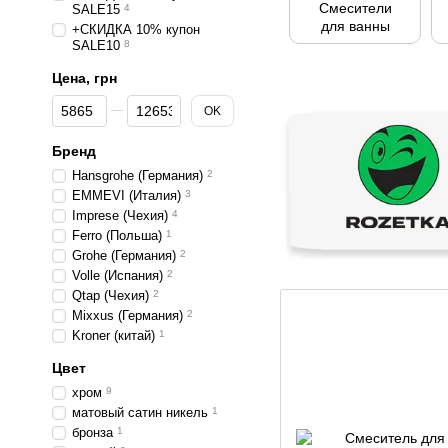
Смесители
SALE15
4
для ванны
+СКИДКА 10% купон
SALE10
8
Цена, грн
От Цена, грн
До Цена, грн
OK
Бренд
Hansgrohe (Германия)
2
EMMEVI (Италия)
3
Imprese (Чехия)
4
Ferro (Польша)
1
Grohe (Германия)
2
Volle (Иcпания)
2
Qtap (Чехия)
2
Mixxus (Германия)
2
Kroner (китай)
1
Цвет
хром
9
матовый сатин никель
1
бронза
1