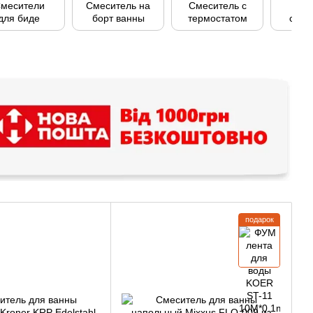
месители
Смеситель на
Смеситель с
Н
для биде
борт ванны
термостатом
смес
для
подарок