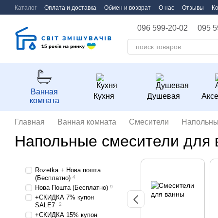
Перейти к основному контенту
Каталог
Оплата и доставка
Обмен и возврат
О нас
Отзывы
К
096 599-20-02
095 5
Ванная
Кухня
Душевая
Акс
комната
Главная
Ванная комната
Смесители
Напольны
Напольные смесители для 
Rozetka + Нова пошта
(Бесплатно)
4
Нова Пошта (Бесплатно)
9
+СКИДКА 7% купон
SALE7
2
+СКИДКА 15% купон