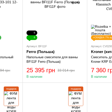
6
6
+СКИДКА 7% к
Артикул: BFI11F
Артикул: CV029
Ferro (Польша)
Kroner (кит
апольный
Напольные смесители для ванны
Смеситель д
BFI11F Ferro (Польша)
Kroner KRP Ed
ESG077 CV02
25 395 грн
7 360 г
94 грн
33 014 грн
В наличии
В наличии
подарок
подарок