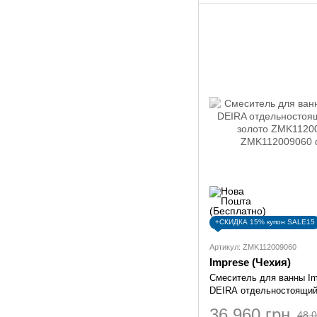
+СКИДКА 15% купон SALE15
Артикул: ZMK112009060
Imprese (Чехия)
Смеситель для ванны Im
DEIRA отдельностоящий
золото ZMK112009060
36 960 грн
48 0