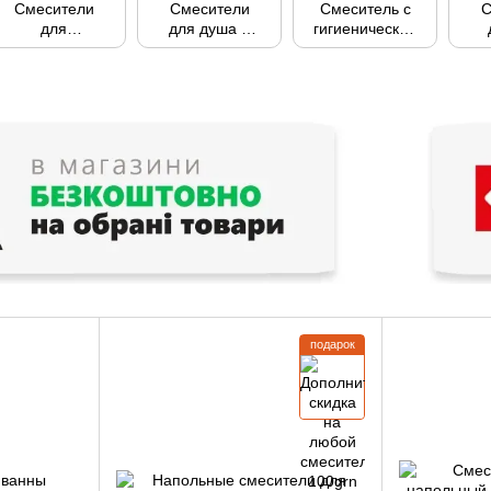
Смесители
Смесители
Смеситель с
С
для
для душа и
гигиенической
умывальников
душевых
лейкой
кабин
подарок