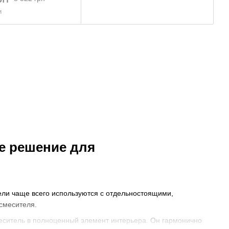
и
е решение для
ели чаще всего используются с отдельностоящими,
смесителя.
еситель в полноценный элемент интерьера. Он гармонично