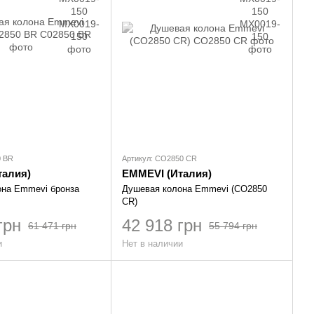
0 BR
Артикул: CO2850 CR
талия)
EMMEVI (Италия)
она Emmevi бронза
Душевая колона Emmevi (CO2850
CR)
грн
42 918 грн
61 471 грн
55 794 грн
и
Нет в наличии