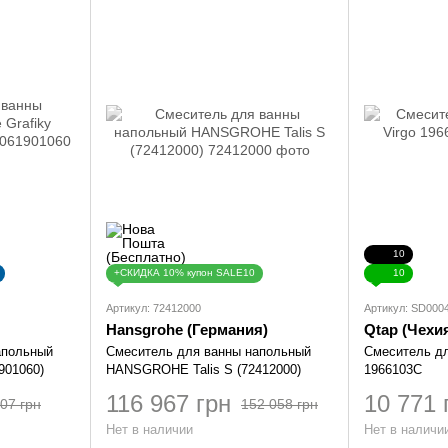
10
+СКИДКА 10% купон SALE10
10
Артикул: 72412000
Артикул: SD000
Hansgrohe (Германия)
Qtap (Чехи
апольный
Смеситель для ванны напольный
Смеситель дл
901060)
HANSGROHE Talis S (72412000)
1966103C
116 967 грн
10 771 
07 грн
152 058 грн
Нет в наличии
Нет в наличи