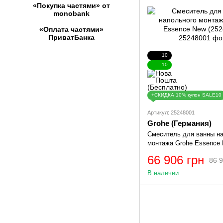
«Покупка частями» от
monobank
«Оплата частями»
ПриватБанка
10
10
+СКИДКА 10% купон SALE10
Артикул: 25248001
Grohe (Германия)
Смеситель для ванны н
монтажа Grohe Essence
(25248001)
66 906 грн
86 9
В наличии