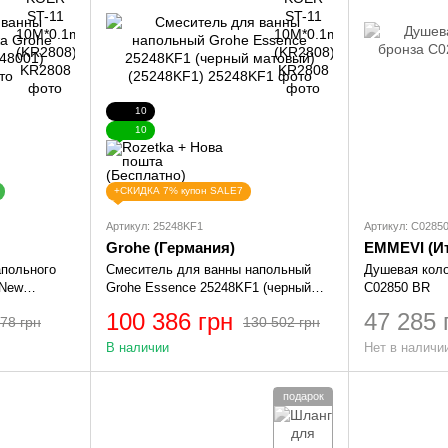
10
10
+СКИДКА 7% купон SALE7
Артикул: 25248KF1
Артикул: C0285
Grohe (Германия)
EMMEVI (И
апольного
Смеситель для ванны напольный
Душевая кол
 New
Grohe Essence 25248KF1 (черный
C02850 BR
матовый) (25248KF1)
100 386 грн
47 285 
78 грн
130 502 грн
В наличии
Нет в наличи
подарок