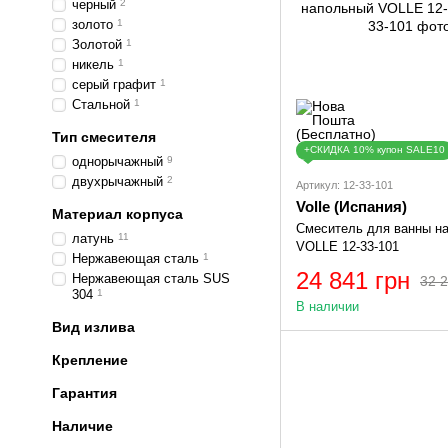
черный
2
золото
1
Золотой
1
никель
1
серый графит
1
Стальной
1
Тип смесителя
+СКИДКА 10% купон SALE10
однорычажный
9
двухрычажный
2
Артикул: 12-33-101
Volle (Иcпания)
Материал корпуса
Смеситель для ванны н
латунь
11
VOLLE 12-33-101
Нержавеющая сталь
1
24 841 грн
Нержавеющая сталь SUS
32 2
304
1
В наличии
Вид излива
Крепление
Гарантия
Наличие