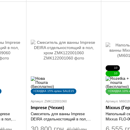
10
10
+СКИДКА 15% купон SALE15
+СКИДКА 10% 
Артикул: ZMK122001060
Артикул: MI6018
Imprese (Чехия)
Mixxus (Ге
prese
Смеситель для ванны Imprese
Напольный с
 в пол,
DEIRA отдельностоящий в пол,
Mixxus FLO-0
хром ZMK122001060
30 800 грн
6 555 г
48 грн
40 040 грн