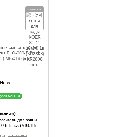
подарок
купон SALE10
рмания)
меситель для ванны
09-B Black (MI6018)
рн
8 522 грн