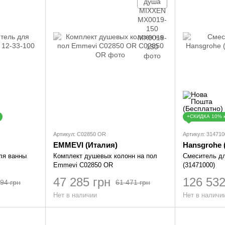
+СКИДКА 10% 
Артикул: C02850 OR
Артикул: 314710
EMMEVI (Италия)
Hansgrohe 
ля ванны
Комплект душевых колонн на пол
Смеситель дл
Emmevi C02850 OR
(31471000)
47 285 грн
126 532
94 грн
61 471 грн
Нет в наличии
Нет в наличи