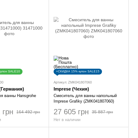
купон SALE10
+СКИДКА 15% купон SALE15
00
Артикул: ZMK041807060
(Германия)
Imprese (Чехия)
я ванны Hansgrohe
Смеситель для ванны напольный
Imprese Grafiky (ZMK041807060)
 грн
27 605 грн
164 492 грн
35 887 грн
и
Нет в наличии