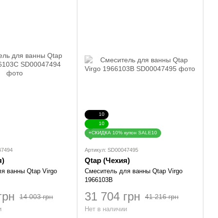
10
10
+СКИДКА 10% купон SALE10
47494
Артикул: SD00047495
я)
Qtap (Чехия)
я ванны Qtap Virgo
Смеситель для ванны Qtap Virgo
1966103B
грн
31 704 грн
14 003 грн
41 216 грн
и
Нет в наличии