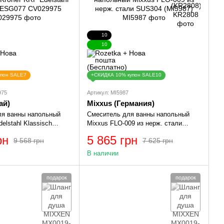
10
10
упон SALE7
+СКИДКА 10% купон SALE10
975
Артикул: MI5987
ай)
Mixxus (Германия)
ля ванны напольный
Смеситель для ванны напольный
elstahl Klassisch
Mixxus FLO-009 из нерж. стали
9975
SUS304 (MI5987)
рн
5 865 грн
9 568 грн
7 625 грн
В наличии
подарок
подарок