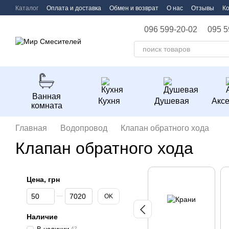
Перейти к основному контенту
Каталог
Оплата и доставка
Обмен и возврат
О нас
Отзывы
К
096 599-20-02
095 5
Ванная
Кухня
Душевая
Акс
комната
Главная
Водопровод
Клапан обратного хода
Клапан обратного хода
Цена, грн
От Цена, грн
До Цена, грн
OK
Наличие
42