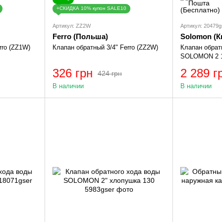
+СКИДКА 10% купон SALE10
Артикул: ZZ2W
Артикул: 20479g
Ferro (Польша)
Solomon (К
rro (ZZ1W)
Клапан обратный 3/4" Ferro (ZZ2W)
Клапан обрат
SOLOMON 2 1
326 грн
2 289 г
424 грн
В наличии
В наличии