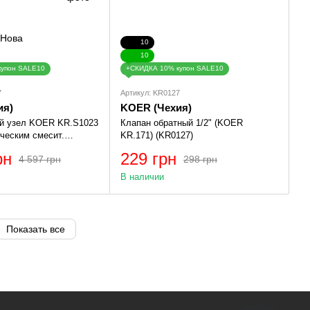
10
10
купон SALE10
+СКИДКА 10% купон SALE10
7
Артикул: KR0127
ия)
KOER (Чехия)
й узел KOER KR.S1023
Клапан обратный 1/2" (KOER
ическим смесит.
KR.171) (KR0127)
" НР SUS304 (KR2957)
рн
229 грн
4 597 грн
298 грн
В наличии
Показать все