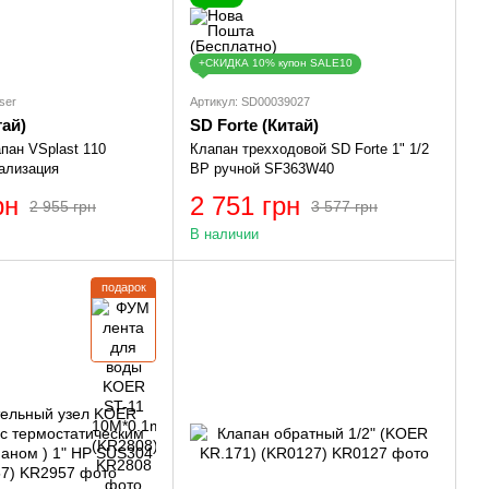
+СКИДКА 10% купон SALE10
ser
Артикул: SD00039027
тай)
SD Forte (Китай)
пан VSplast 110
Клапан трехходовой SD Forte 1" 1/2
ализация
ВР ручной SF363W40
рн
2 751 грн
2 955 грн
3 577 грн
В наличии
подарок