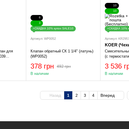
10
10
6
3
+СКИДКА 10% купон SALE10
+СКИДКА 10% 
Артикул: WP0052
Артикул: KR295
KOER (Чех
пан для
Клапан обратный СК 1 1/4" (латунь)
Смесительны
039
(WP0052)
(с термостат
клапаном ) 1
378 грн
3 536 г
492 грн
В наличии
В наличии
Назад
1
2
3
4
Вперед