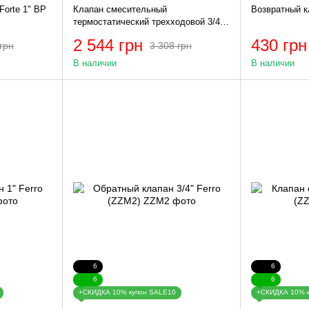
Forte 1" ВР
Клапан смесительный
Возвратный кл
термостатический трехходовой 3/4'"
(с накидн. гайками) KOER KR.1258
2 544 грн
430 грн
грн
3 308 грн
(KR2818)
В наличии
В наличии
6
6
6
6
+СКИДКА 10% купон SALE10
+СКИДКА 10% 