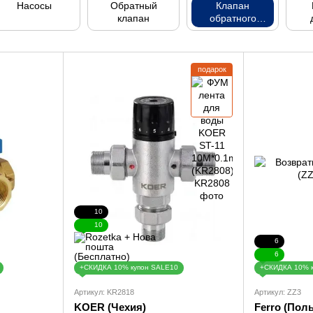
Насосы
Обратный
Клапан
клапан
обратного
хода
подарок
10
10
6
6
+СКИДКА 10% купон SALE10
+СКИДКА 10% 
Артикул: KR2818
Артикул: ZZ3
KOER (Чехия)
Ferro (Пол