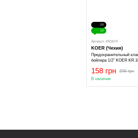
10
10
Артикул: KR2674
KOER (Чехия)
Предохранительный кла
бойлера 1/2” KOER KR.1
(KR2674)
158 грн
206 грн
В наличии