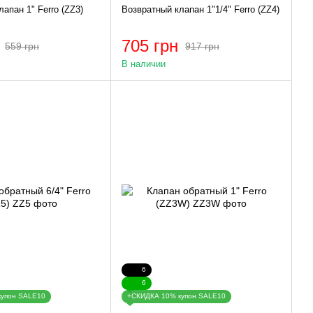
апан 1" Ferro (ZZ3)
Возвратный клапан 1"1/4" Ferro (ZZ4)
705 грн
559 грн
917 грн
В наличии
6
6
купон SALE10
+СКИДКА 10% купон SALE10