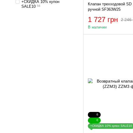
+СКИДКА 10% купон
Клапан трехходовой SD 
SALE10
56
ручной SF363W25
1 727 грн
2 246 
В наличии
6
6
+СКИДКА 10% купон SALE10