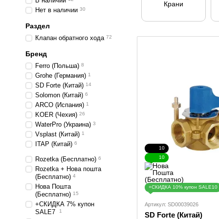
В наличии
Крани
Нет в наличии
30
Раздел
Клапан обратного хода
72
Бренд
Ferro (Польша)
8
Grohe (Германия)
1
SD Forte (Китай)
14
Solomon (Китай)
6
ARCO (Испания)
1
KOER (Чехия)
26
WaterPro (Украина)
3
Vsplast (Китай)
1
ITAP (Китай)
6
10
10
Rozetka (Бесплатно)
6
Rozetka + Нова пошта
(Бесплатно)
4
Нова Пошта
+СКИДКА 10% купон SALE10
(Бесплатно)
15
+СКИДКА 7% купон
Артикул: SD00039026
SALE7
1
SD Forte (Китай)