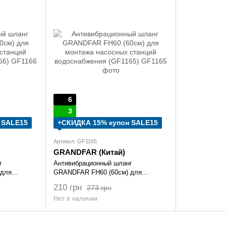
6
3
 SALE15
+СКИДКА 15% купон SALE15
Артикул: GF1165
GRANDFAR (Китай)
г
Антивибрационный шланг
 для
GRANDFAR FH60 (60см) для
ций
монтажа насосных станций
210 грн
273 грн
водоснабжения (GF1165)
Нет в наличии