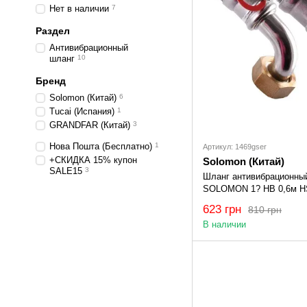
Нет в наличии
7
Раздел
Антивибрационный
шланг
10
Бренд
Solomon (Китай)
6
Tucai (Испания)
1
GRANDFAR (Китай)
3
Нова Пошта (Бесплатно)
1
Артикул: 1469gser
+СКИДКА 15% купон
Solomon (Китай)
SALE15
3
Шланг антивибрационны
SOLOMON 1? НВ 0,6м H
623 грн
810 грн
В наличии