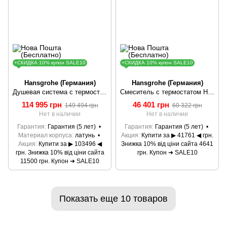
+СКИДКА 10% купон SALE10
+СКИДКА 10% купон SALE10
Hansgrohe (Германия)
Hansgrohe (Германия)
Душевая система с термостатом HANSGROHE RAINDANCE 27113400
Смеситель с термостатом Hansgrohe Axor Urquiola Highflow 11731000
114 995 грн
46 401 грн
149 494 грн
60 322 грн
Нет в наличии
Нет в наличии
Гарантия
Гарантия (5 лет)
Гарантия
Гарантия (5 лет)
Материал корпуса
латунь
Акция
Купити за ▶ 41761 ◀ грн.
Акция
Купити за ▶ 103496 ◀
Знижка 10% від ціни сайта 4641
грн. Знижка 10% від ціни сайта
грн. Купон ➜ SALE10
11500 грн. Купон ➜ SALE10
Показать еще 10 товаров