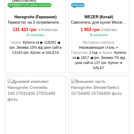
+СКИДКА 10% купон SALE10
Новинка
Hansgrohe (Германия)
WEZER (Китай)
Термостат на 3 потребителя Hansgrohe Rainselect (15381700)
Смеситель для кухни Wezer EKO4G-01 кухня одновес. выс. поворот. излил нерж. сталь гайка Ø25 (сатин)
131 423 грн
1 953 грн
170 850 грн
2 539 грн
В наличии
В наличии
Акция
Купити за ▶ 118281 ◀
Материал корпуса
грн. Знижка 10% від ціни сайта
Нержавеющая сталь
13143 грн. Купон ➜ SALE10
Гарантия
1 год
Акция
Купити
за ▶ 1817 ◀ грн. Знижка 7% від
ціни сайта 137 грн. Купон ➜
SALE7