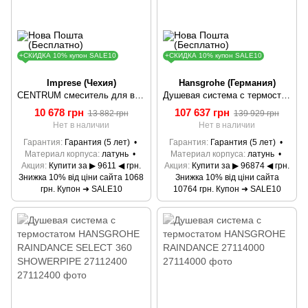
+СКИДКА 10% купон SALE10
+СКИДКА 10% купон SALE10
Imprese (Чехия)
Hansgrohe (Германия)
CENTRUM cмеситель для ванны, термостат, скрытый монтаж VRB-10400Z Imprese
Душевая система с термостатом HANSGROHE RAINDANCE SELECT 360 SHOWERPIPE 27112000
10 678 грн
107 637 грн
13 882 грн
139 929 грн
Нет в наличии
Нет в наличии
Гарантия
Гарантия (5 лет)
Гарантия
Гарантия (5 лет)
Материал корпуса
латунь
Материал корпуса
латунь
Акция
Купити за ▶ 9611 ◀ грн.
Акция
Купити за ▶ 96874 ◀ грн.
Знижка 10% від ціни сайта 1068
Знижка 10% від ціни сайта
грн. Купон ➜ SALE10
10764 грн. Купон ➜ SALE10