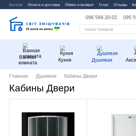
Перейти к основному контенту
Каталог
Оплата и доставка
Обмен и возврат
О нас
Отзывы
К
096 599-20-02
095 5
Ванная
Кухня
Душевая
Акс
комната
Главная
Душевая
Кабины Двери
Кабины Двери