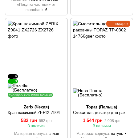
«Покупка частями» от
monobank
6
подарок
6
3
+СКИДКА 10% купон SALE10
Zerix (Чехия)
Topaz (Польша)
Кран нажимной ZERIX Z9041 ZX2726
Смеситель-дозатор для раковины TOPAZ TP-0302
532 грн
1 544 грн
692 грн
2 008 грн
В наличии
В наличии
Материал корпуса
сплав
Материал корпуса
латунь