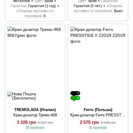
металлов
Цвет
хром
Цвет
хром
Гарантия
Гарантия
Гарантия (1 год)
Гарантия (5 лет)
«Покупка
«Покупка частями» от
частями» от monobank
Выкл
monobank
6
6
6
TREMOLADA (Италия)
Ferro (Польша)
Кран-дозатор Тремо-468
Кран-дозатор Ferro PRESSTIGE II Z201R
3 105 грн
2 575 грн
4 037 грн
3 348 грн
В наличии
В наличии