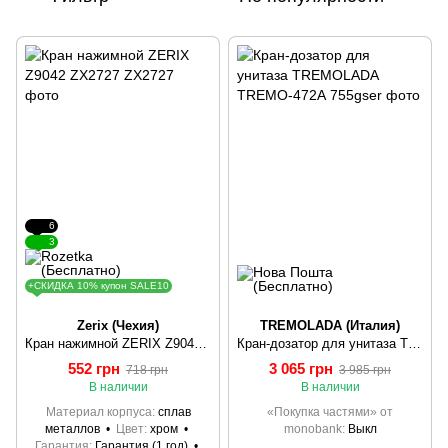
6
3
+СКИДКА 10% купон SALE10
Zerix (Чехия)
TREMOLADA (Италия)
Кран нажимной ZERIX Z9042 ZX2727
Кран-дозатор для унитаза TREMOLADA ТREMO-472А
552 грн
3 065 грн
718 грн
3 985 грн
В наличии
В наличии
Материал корпуса
сплав
«Покупка частями» от
металлов
Цвет
хром
monobank
Выкл
Гарантия
Гарантия (1 год)