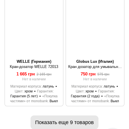
WELLE (Германия)
Globus Lux (Италия)
Кран-дозатор WELLE 72013
Кран дозатор для умывальника Globus Lux MO1501
1 665 грн
750 грн
2 165 грн
975 грн
Нет в наличии
Нет в наличии
Материал корпуса
латунь
Материал корпуса
латунь
Цвет
хром
Гарантия
Цвет
хром
Гарантия
Гарантия (5 лет)
«Покупка
Гарантия (2 года)
«Покупка
частями» от monobank
Выкл
частями» от monobank
Выкл
Показать еще 9 товаров