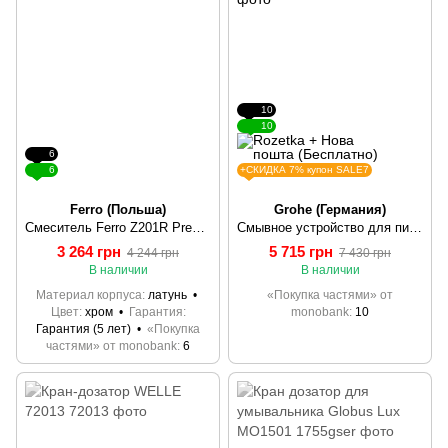
10
10
6
6
+СКИДКА 7% купон SALE7
Ferro (Польша)
Grohe (Германия)
Смеситель Ferro Z201R Presstige для умывальника
Cмывное устройство для пиcсуара Grohe Rapido UMB (38787000)
3 264 грн
5 715 грн
4 244 грн
7 430 грн
В наличии
В наличии
Материал корпуса
латунь
«Покупка частями» от
Цвет
хром
Гарантия
monobank
10
Гарантия (5 лет)
«Покупка
частями» от monobank
6