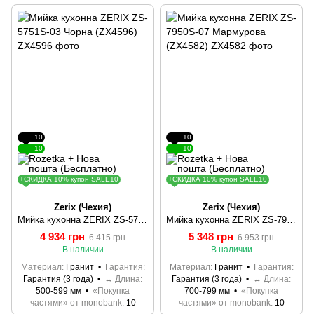
10
10
10
10
+СКИДКА 10% купон SALE10
+СКИДКА 10% купон SALE10
Zerix (Чехия)
Zerix (Чехия)
Мийка кухонна ZERIX ZS-5751S-03 Чорна (ZX4596)
Мийка кухонна ZERIX ZS-7950S-07 Мармурова (ZX4582)
4 934 грн
5 348 грн
6 415 грн
6 953 грн
В наличии
В наличии
Материал
Гранит
Гарантия
Материал
Гранит
Гарантия
Гарантия (3 года)
↔ Длина
Гарантия (3 года)
↔ Длина
500-599 мм
«Покупка
700-799 мм
«Покупка
частями» от monobank
10
частями» от monobank
10