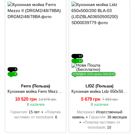
10
10
6
6
+СКИДКА 10% купон SALE10
Ferro (Польша)
LIDZ (Польша)
Кухонная мойка Ferro Mezzo II (DRGM2/48/78BA)
Кухонная мойка Lidz 650x500/200 BLA-03 (LIDZBLA03650500200)
10 520 грн
5 679 грн
13 676 грн
7 383 грн
В наличии
В наличии
Гарантия
15 лет
«Покупка
Материал
Искусственный
частями» от monobank
6
камень
Гарантия
36 месяцев
«Покупка частями» от
monobank
10