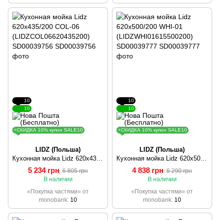
10
10
10
10
+СКИДКА 10% купон SALE10
+СКИДКА 10% купон SALE10
LIDZ (Польша)
LIDZ (Польша)
Кухонная мойка Lidz 620x435/200 COL-06 (LIDZCOL06620435200) SD00039756
Кухонная мойка Lidz 620x500/200 WHI-01 (LIDZWHI01615500200) SD00039777
5 234 грн
4 838 грн
6 805 грн
6 290 грн
В наличии
В наличии
«Покупка частями» от
«Покупка частями» от
monobank
10
monobank
10