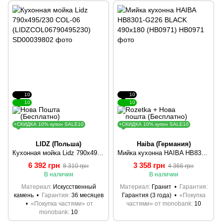
10
10
10
10
+СКИДКА 10% купон SALE10
+СКИДКА 10% купон SALE10
LIDZ (Польша)
Haiba (Германия)
Кухонная мойка Lidz 790x495/230 COL-06 (LIDZCOL06790495230)
Мийка кухонна HAIBA HB8301-G226 BLACK 490x180 (HB0971)
6 392 грн
3 358 грн
8 310 грн
4 366 грн
В наличии
В наличии
Материал
Искусственный
Материал
Гранит
Гарантия
камень
Гарантия
36 месяцев
Гарантия (3 года)
«Покупка
«Покупка частями» от
частями» от monobank
10
monobank
10