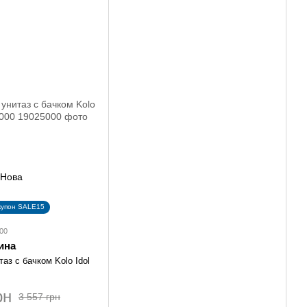
купон SALE15
00
ина
аз с бачком Kolo Idol
рн
3 557 грн