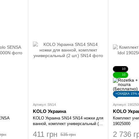
10
10
+СКИДКА 15% 
Артикул: SN14
Артикул: 190250
KOLO Украина
KOLO Укра
SENSA
KOLO Украина SN14 SN14 ножки для
Комплект унит
ванной, комплект универсальный (2
19025000
шт.)
411 грн
2 736 г
грн
535 грн