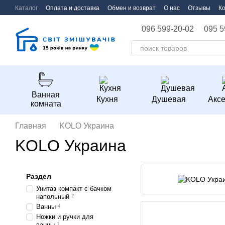
Перейти к основному контенту
Каталог
Оплата и доставка
Обмен и возврат
О нас
Отзывы
К
096 599-20-02
095 5
Ванная
Кухня
Душевая
Акс
комната
Главная
KOLO Украина
KOLO Украина
Раздел
Унитаз компакт с бачком
напольный
2
Ванны
4
Ножки и ручки для
ванны
1