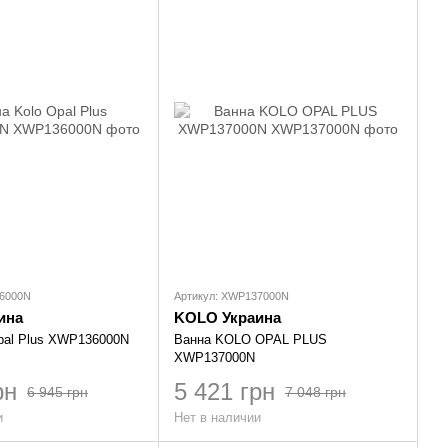
36000N
Артикул: XWP137000N
ина
KOLO Украина
pal Plus XWP136000N
Ванна KOLO OPAL PLUS
XWP137000N
рн
5 421 грн
6 945 грн
7 048 грн
и
Нет в наличии