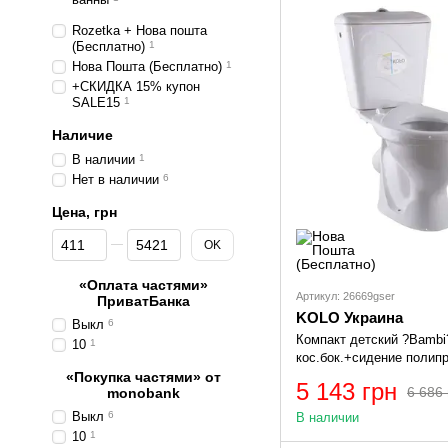
Rozetka + Нова пошта
(Бесплатно)
1
Нова Пошта (Бесплатно)
1
+СКИДКА 15% купон
SALE15
1
Наличие
В наличии
1
Нет в наличии
6
Цена, грн
От Цена, грн
До Цена, грн
OK
«Оплата частями»
Артикул: 26669gser
ПриватБанка
KOLO Украина
Выкл
6
Компакт детский ?Bambi
10
1
кос.бок.+сидение полип
«Покупка частями» от
5 143 грн
6 686 
monobank
Выкл
6
В наличии
10
1