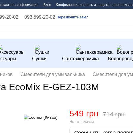
онтактная информация
Блог
Конфиденциальность и защита персональны
99-20-02
093 599-20-02
Перезвонить вам?
ессуары
Сушки
Сантехкерамика
Водопрово
ников
Смесители для умывальника
Смесители для ум
ка EcoMix E-GEZ-103M
549 грн
714 грн
Нет в наличии
Сообщить, когда появи