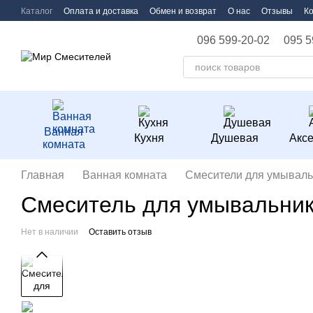
Перейти к основному контенту
Каталог
Оплата и доставка
Обмен и возврат
О нас
Отзывы
К
096 599-20-02
095 5
Ванная
Кухня
Душевая
Акс
комната
Главная
Ванная комната
Смесители для умываль
Смеситель для умывальни
Нет в наличии
Оставить отзыв