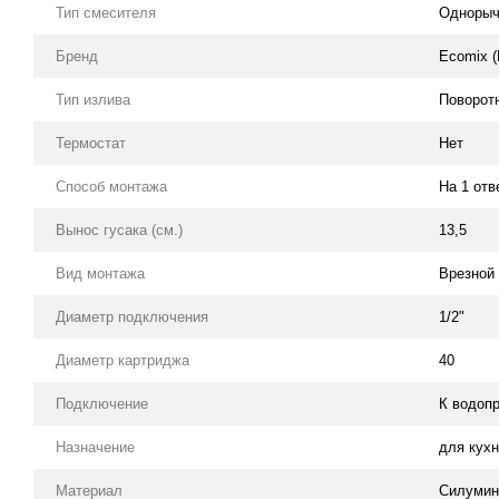
Тип смесителя
Одноры
Бренд
Ecomix (
Тип излива
Поворот
Термостат
Нет
Способ монтажа
На 1 отв
Вынос гусака (см.)
13,5
Вид монтажа
Врезной
Диаметр подключения
1/2"
Диаметр картриджа
40
Подключение
К водоп
Назначение
для кух
Материал
Силумин