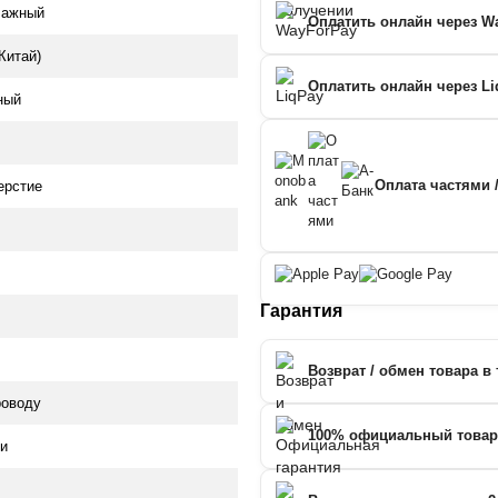
чажный
Оплатить онлайн через W
Китай)
Оплатить онлайн через Li
ный
Оплата частями 
ерстие
Гарантия
Возврат / обмен товара в 
роводу
100% официальный товар
ни