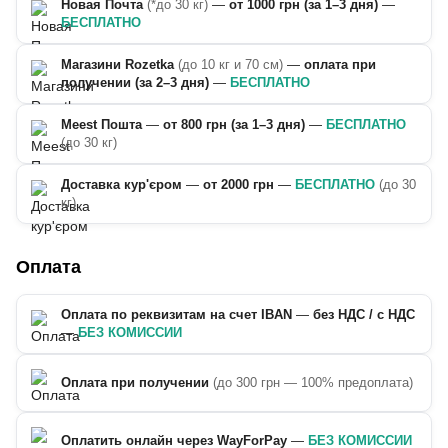
Новая Почта
(*до 30 кг)
—
от 1000 грн (за 1–3 дня)
—
БЕСПЛАТНО
Магазини Rozetka
(до 10 кг и 70 см)
—
оплата при
получении (за 2–3 дня)
—
БЕСПЛАТНО
Meest Пошта
—
от 800 грн (за 1–3 дня)
—
БЕСПЛАТНО
(до 30 кг)
Доставка кур'єром
—
от 2000 грн
—
БЕСПЛАТНО
(до 30
кг)
Оплата
Оплата по реквизитам на счет IBAN
—
без НДС / с НДС
—
БЕЗ КОМИССИИ
Оплата при получении
(до 300 грн — 100% предоплата)
Оплатить онлайн через WayForPay
—
БЕЗ КОМИССИИ