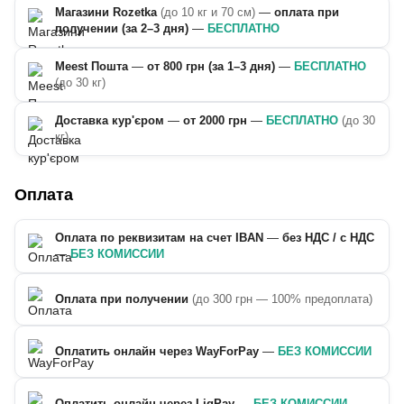
Магазини Rozetka
(до 10 кг и 70 см)
—
оплата при
получении (за 2–3 дня)
—
БЕСПЛАТНО
Meest Пошта
—
от 800 грн (за 1–3 дня)
—
БЕСПЛАТНО
(до 30 кг)
Доставка кур'єром
—
от 2000 грн
—
БЕСПЛАТНО
(до 30
кг)
Оплата
Оплата по реквизитам на счет IBAN
—
без НДС / с НДС
—
БЕЗ КОМИССИИ
Оплата при получении
(до 300 грн — 100% предоплата)
Оплатить онлайн через WayForPay
—
БЕЗ КОМИССИИ
Оплатить онлайн через LiqPay
—
БЕЗ КОМИССИИ