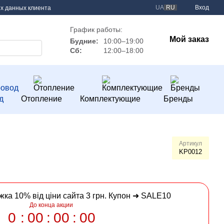
UA
RU
Вход
х данных клиента
График работы:
Мой заказ
Будние:
10:00–19:00
Сб:
12:00–18:00
д
Отопление
Комплектующие
Бренды
Артикул
KP0012
ижка 10% від ціни сайта 3 грн. Купон ➜ SALE10
До конца акции
0
00
00
00