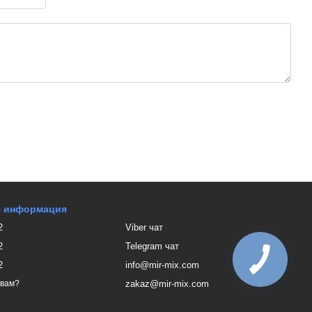
я информация
2
Viber чат
2
Telegram чат
2
info@mir-mix.com
zakaz@mir-mix.com
 вам?