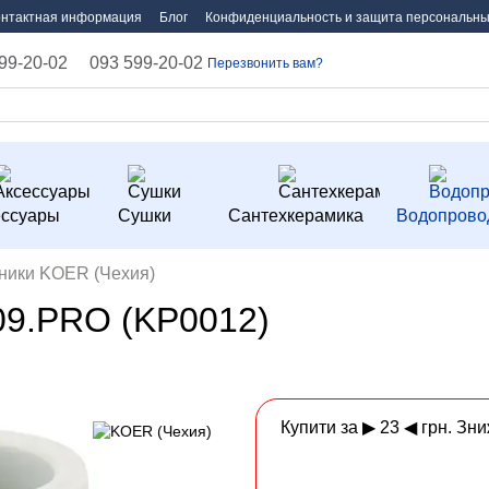
онтактная информация
Блог
Конфиденциальность и защита персональны
99-20-02
093 599-20-02
Перезвонить вам?
ессуары
Сушки
Сантехкерамика
Водопрово
ники KOER (Чехия)
09.PRO (KP0012)
Купити за ▶ 23 ◀ грн. Зн